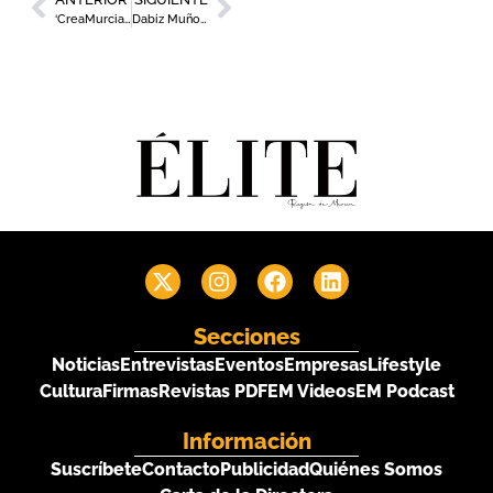
‘CreaMurcia 2025’ impulsará un año más la creatividad y el arte emergente
Dabiz Muñoz aparca su foodtruck de pollo frito en Murcia
Secciones
Noticias
Entrevistas
Eventos
Empresas
Lifestyle
Cultura
Firmas
Revistas PDF
EM Videos
EM Podcast
Información
Suscríbete
Contacto
Publicidad
Quiénes Somos