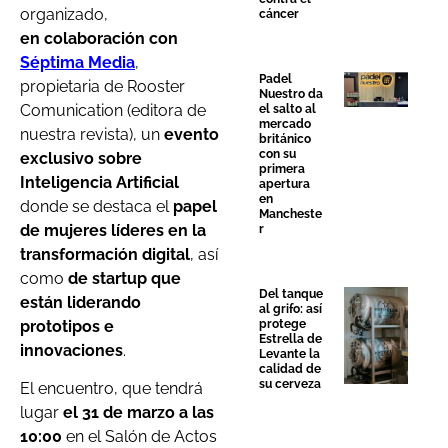
organizado,
cáncer
en colaboración con
Séptima Media
,
Padel
propietaria de Rooster
Nuestro da
Comunication (editora de
el salto al
mercado
nuestra revista), un
evento
británico
con su
exclusivo sobre
primera
Inteligencia Artificial
apertura
en
donde se destaca el
papel
Mancheste
de mujeres líderes en la
r
transformación digital
, así
como
de startup que
Del tanque
están liderando
al grifo: así
prototipos e
protege
Estrella de
innovaciones
.
Levante la
calidad de
su cerveza
El encuentro, que tendrá
lugar
el 31 de marzo a las
10:00
en el Salón de Actos