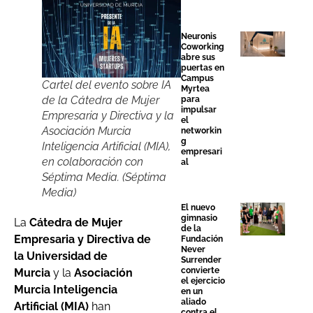
Neuronis
Coworking
abre sus
puertas en
Campus
Cartel del evento sobre IA
Myrtea
de la Cátedra de Mujer
para
impulsar
Empresaria y Directiva y la
el
Asociación Murcia
networkin
g
Inteligencia Artificial (MIA),
empresari
en colaboración con
al
Séptima Media. (Séptima
Media)
El nuevo
gimnasio
La
Cátedra de Mujer
de la
Empresaria y Directiva de
Fundación
Never
la
Universidad de
Surrender
convierte
Murcia
y la
Asociación
el ejercicio
Murcia Inteligencia
en un
aliado
Artificial (MIA)
han
contra el