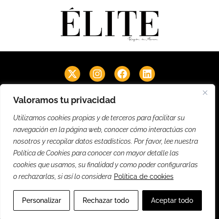
Secciones
Valoramos tu privacidad
Noticias
Entrevistas
Eventos
Empresas
Lifestyle
Utilizamos cookies propias y de terceros para facilitar su
Cultura
Firmas
Revistas PDF
EM Videos
EM Podcast
navegación en la página web, conocer cómo interactúas con
nosotros y recopilar datos estadísticos. Por favor, lee nuestra
Información
Política de Cookies para conocer con mayor detalle las
Suscríbete
Contacto
Publicidad
Quiénes Somos
cookies que usamos, su finalidad y como poder configurarlas
Carta de la Directora
o rechazarlas, si así lo considera
Política de cookies
@2025 Élite Murcia. Hecho con
por SONOMA
Aviso legal
Personalizar
Rechazar todo
Aceptar todo
Política de privacidad
Política de cookies