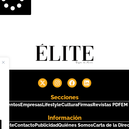
Secciones
s
Eventos
Empresas
Lifestyle
Cultura
Firmas
Revistas PDF
EM 
Información
críbete
Contacto
Publicidad
Quiénes Somos
Carta de la Dire