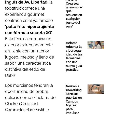
Inglés de Av. Libertad
, la
Crea sea
un nombre
foodtruck ofrece una
que
experiencia gourmet
resuene en
cualquier
centrada en el ya famoso
punto del
‘pollo frito hipercrujiente
país”
con fórmula secreta XO’
.
Esta técnica combina un
Hefame
exterior extremadamente
refuerza la
crujiente con un interior
cibersegur
idad de las
jugoso, meloso y lleno de
farmacias
con una
sabor, una característica
nueva guía
distintiva del estilo de
práctica
Dabiz.
Los murcianos tendrán la
Neuronis
Coworking
oportunidad de probar
abre sus
delicias como el aclamado
puertas en
Campus
Chicken Croissant
Myrtea
Caramelo, el irresistible
para
impulsar