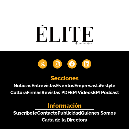
Secciones
Noticias
Entrevistas
Eventos
Empresas
Lifestyle
Cultura
Firmas
Revistas PDF
EM Videos
EM Podcast
Información
Suscríbete
Contacto
Publicidad
Quiénes Somos
Carta de la Directora