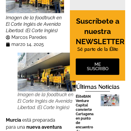
Imagen de la foodtruck en
Suscríbete a
El Corte Inglés de Avenida
nuestra
Libertad. (El Corte Inglés)
Marcos Paredes
NEWSLETTER
marzo 14, 2025
Sé parte de la Élite
ME
SUSCRIBO
Últimas Noticias
Imagen de la foodtruck en
ÉliteBAN
El Corte Inglés de Avenida
Venture
Capital
Libertad. (El Corte Inglés)
convierte
Cartagena
en punto
Murcia
está preparada
de
para una
nueva aventura
encuentro