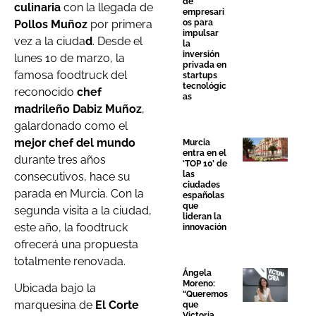
de
culinaria
con la llegada de
empresari
Pollos Muñoz
por primera
os para
impulsar
vez a la ciuda
d
. Desde el
la
inversión
lunes 10 de marzo, la
privada en
famosa foodtruck del
startups
tecnológic
reconocido
chef
as
madrileño Dabiz Muñoz
,
galardonado como el
mejor chef del mundo
Murcia
entra en el
durante tres años
‘TOP 10’ de
las
consecutivos, hace su
ciudades
parada en Murcia. Con la
españolas
que
segunda visita a la ciudad,
lideran la
este año, la foodtruck
innovación
ofrecerá una propuesta
totalmente renovada.
Ángela
Moreno:
Ubicada bajo la
“Queremos
marquesina de
El Corte
que
Victoria