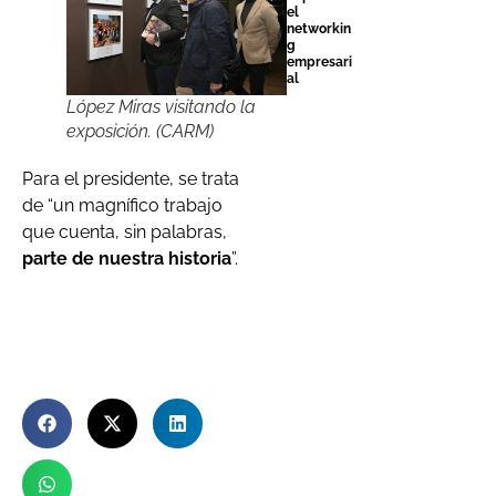
el
networkin
g
empresari
al
López Miras visitando la
exposición. (CARM)
Para el presidente, se trata
de “un magnífico trabajo
que cuenta, sin palabras,
parte de nuestra historia
”.