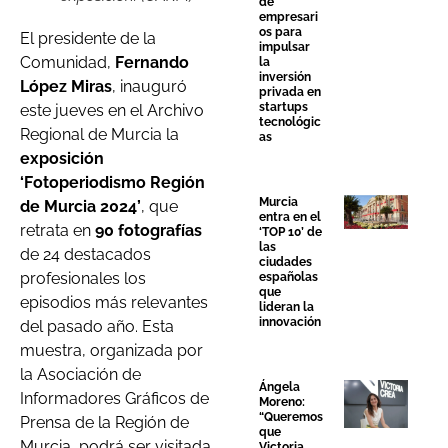
de
empresari
os para
El presidente de la
impulsar
Comunidad,
Fernando
la
inversión
López Miras
, inauguró
privada en
startups
este jueves en el Archivo
tecnológic
Regional de Murcia la
as
exposición
‘Fotoperiodismo Región
Murcia
de Murcia 2024’
, que
entra en el
retrata en
90 fotografías
‘TOP 10’ de
las
de 24 destacados
ciudades
profesionales los
españolas
que
episodios más relevantes
lideran la
innovación
del pasado año. Esta
muestra, organizada por
la Asociación de
Ángela
Informadores Gráficos de
Moreno:
“Queremos
Prensa de la Región de
que
Murcia, podrá ser visitada
Victoria