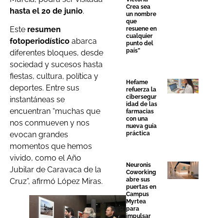
Crea sea
hasta el 20 de junio
.
un nombre
que
Este
resumen
resuene en
cualquier
fotoperiodístico
abarca
punto del
país”
diferentes bloques, desde
sociedad y sucesos hasta
fiestas, cultura, política y
Hefame
deportes. Entre sus
refuerza la
cibersegur
instantáneas se
idad de las
encuentran “muchas que
farmacias
con una
nos conmueven y nos
nueva guía
práctica
evocan grandes
momentos que hemos
vivido, como el Año
Neuronis
Jubilar de Caravaca de la
Coworking
abre sus
Cruz”, afirmó López Miras.
puertas en
Campus
Myrtea
para
impulsar