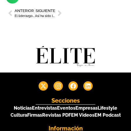
ANTERIOR
SIGUIENTE
El liderazgo humanista en la era digital, a debate en un desayuno de APD Murcia
Así ha sido la Gala de los Premios 8M Región de Murcia 2025
Secciones
Noticias
Entrevistas
Eventos
Empresas
Lifestyle
Cultura
Firmas
Revistas PDF
EM Videos
EM Podcast
Información