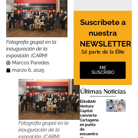
Suscríbete a
nuestra
NEWSLETTER
Fotografía grupal en la
inauguración de la
Sé parte de la Élite
exposición. (CARM)
Marcos Paredes
ME
marzo 6, 2025
SUSCRIBO
Últimas Noticias
ÉliteBAN
Venture
Capital
convierte
Cartagena
Fotografía grupal en la
en punto
inauguración de la
de
encuentro
exposición. (CARM)