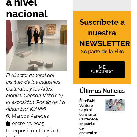
a nivel
nacional
Suscríbete a
nuestra
NEWSLETTER
Sé parte de la Élite
ME
SUSCRIBO
El director general del
Instituto de las Industrias
Culturales y las Artes,
Últimas Noticias
Manuel Cebrián, visitó hoy
ÉliteBAN
la exposición ‘Poesía de La
Venture
Alhambra’. (CARM)
Capital
convierte
Marcos Paredes
Cartagena
enero 22, 2025
en punto
de
La exposición ‘Poesía de
encuentro