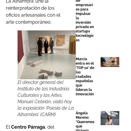
La Alhambra’ une la
de
empresari
reinterpretación de los
os para
impulsar
oficios artesanales con el
la
arte contemporáneo.
inversión
privada en
startups
tecnológic
as
Murcia
entra en el
‘TOP 10’ de
las
ciudades
españolas
El director general del
que
Instituto de las Industrias
lideran la
innovación
Culturales y las Artes,
Manuel Cebrián, visitó hoy
la exposición ‘Poesía de La
Ángela
Alhambra’. (CARM)
Moreno:
“Queremos
que
El
Centro Párraga
, del
Victoria