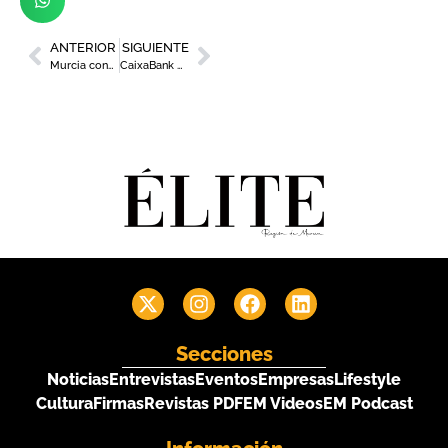
ANTERIOR
SIGUIENTE
Murcia conmemora sus 1200 años de historia en la capital española
CaixaBank publica un libro sobre los alojamientos españoles más emblemáticos
Secciones
Noticias
Entrevistas
Eventos
Empresas
Lifestyle
Cultura
Firmas
Revistas PDF
EM Videos
EM Podcast