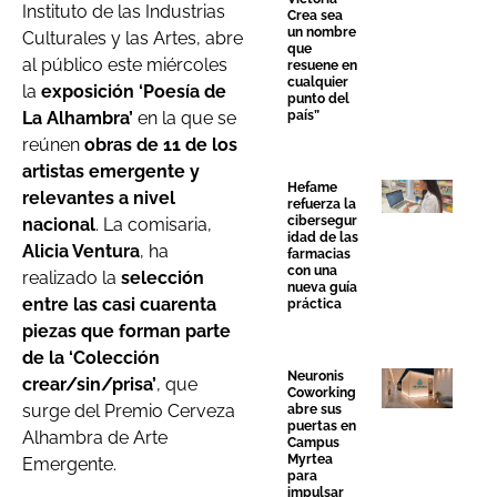
Instituto de las Industrias
Crea sea
un nombre
Culturales y las Artes, abre
que
al público este miércoles
resuene en
cualquier
la
exposición ‘Poesía de
punto del
país”
La Alhambra’
en la que se
reúnen
obras de 11 de los
artistas emergente y
Hefame
relevantes a nivel
refuerza la
cibersegur
nacional
. La comisaria,
idad de las
Alicia Ventura
, ha
farmacias
con una
realizado la
selección
nueva guía
entre las casi cuarenta
práctica
piezas que forman parte
de la ‘Colección
Neuronis
crear/sin/prisa’
, que
Coworking
surge del Premio Cerveza
abre sus
puertas en
Alhambra de Arte
Campus
Myrtea
Emergente.
para
impulsar