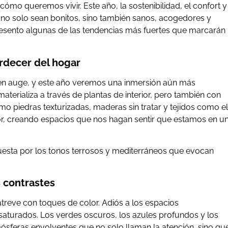
mo queremos vivir. Este año, la sostenibilidad, el confort y
 no solo sean bonitos, sino también sanos, acogedores y
resento algunas de las tendencias más fuertes que marcarán
erdecer del hogar
 en auge, y este año veremos una inmersión aún más
 materializa a través de plantas de interior, pero también con
o piedras texturizadas, maderas sin tratar y tejidos como el
nterior, creando espacios que nos hagan sentir que estamos en u
esta por los tonos terrosos y mediterráneos que evocan
s contrastes
treve con toques de color. Adiós a los espacios
saturados. Los verdes oscuros, los azules profundos y los
ósferas envolventes que no solo llaman la atención, sino qu