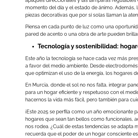
apliques direccionales y las lámparas regulables
momento del día y el estado de ánimo. Además, lo
piezas decorativas que por sí solas llaman la aten
Piensa en cada punto de luz como una oportunida
pared de acento o una obra de arte pueden brillar
Tecnología y sostenibilidad: hogar
Este año la tecnología se hace cada vez más pre
a favor del medio ambiente. Desde electrodomés
que optimizan el uso de la energía, los hogares d
En Murcia, donde el sol no nos falta, integrar pan
para un hogar eficiente y respetuoso con el medi
hacernos la vida más fácil, pero también para cui
¡Este 2025 se perfila como un año emocionante p
hogares que sean tan bellos como funcionales, ad
nos rodea. ¿Cuál de estas tendencias se adapta me
recuerda que el poder de un hogar consciente est