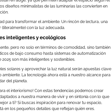
 están en auge, ya que permiten adaptar el espacio según el
s diseños minimalistas de las luminarias las convierten en
ción.
d para transformar el ambiente. Un rincón de lectura, una
 (literalmente) con la luz adecuada.
es inteligentes y ecológicos
sente, pero no solo en términos de comodidad, sino también
ticos de bajo consumo hasta sistemas de automatización
e 2025 son más inteligentes y sostenibles.
eles solares y aprovechar la luz natural serán apuestas clave
o ambiente. La tecnología ahora está a nuestro alcance para
dar del planeta.
ara el interiorismo! Con estas tendencias podemos crear
aptados a nuestra manera de vivir y en sintonía con lo que
jor a ti? Si buscas inspiración para renovar tu espacio,
á en los pequeños detalles que reflejan quién eres.