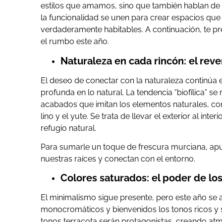
estilos que amamos, sino que también hablan de có
la funcionalidad se unen para crear espacios que
verdaderamente habitables. A continuación, te p
el rumbo este año.
Naturaleza en cada rincón: el rev
El deseo de conectar con la naturaleza continúa
profunda en lo natural. La tendencia “biofílica” se
acabados que imitan los elementos naturales, com
lino y el yute. Se trata de llevar el exterior al i
refugio natural.
Para sumarle un toque de frescura murciana, apu
nuestras raíces y conectan con el entorno.
Colores saturados: el poder de lo
El minimalismo sigue presente, pero este año se a
monocromáticos y bienvenidos los tonos ricos y 
tonos terracota serán protagonistas, creando atm