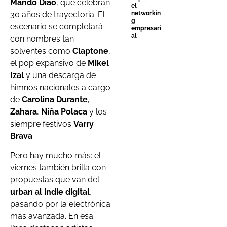
Mando Diao
, que celebran
el
30 años de trayectoria. El
networkin
g
escenario se completará
empresari
al
con nombres tan
solventes como
Claptone
,
el pop expansivo de
Mikel
Izal
y una descarga de
himnos nacionales a cargo
de
Carolina Durante
,
Zahara
,
Niña Polaca
y los
siempre festivos
Varry
Brava
.
Pero hay mucho más: el
viernes también brilla con
propuestas que van del
urban al indie digital
,
pasando por la electrónica
más avanzada. En esa