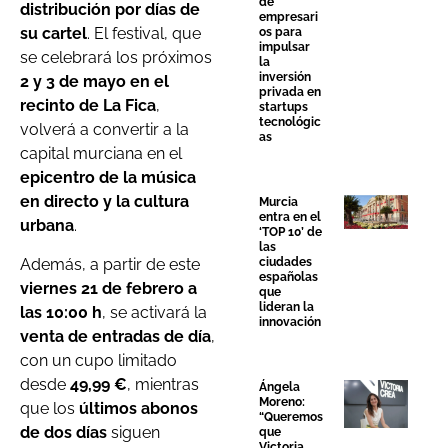
de
distribución por días de
empresari
su cartel
. El festival, que
os para
impulsar
se celebrará los próximos
la
inversión
2 y 3 de mayo en el
privada en
recinto de La Fica
,
startups
tecnológic
volverá a convertir a la
as
capital murciana en el
epicentro de la música
en directo y la cultura
Murcia
entra en el
urbana
.
‘TOP 10’ de
las
Además, a partir de este
ciudades
españolas
viernes 21 de febrero a
que
lideran la
las 10:00 h
, se activará la
innovación
venta de entradas de día
,
con un cupo limitado
desde
49,99 €
, mientras
Ángela
Moreno:
que los
últimos abonos
“Queremos
de dos días
siguen
que
Victoria