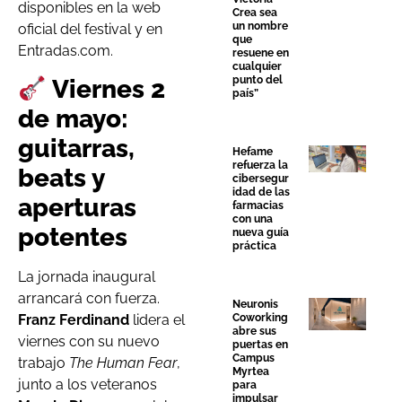
disponibles en la web
Crea sea
un nombre
oficial del festival y en
que
Entradas.com.
resuene en
cualquier
punto del
Viernes 2
país”
de mayo:
guitarras,
Hefame
refuerza la
beats y
cibersegur
idad de las
aperturas
farmacias
con una
potentes
nueva guía
práctica
La jornada inaugural
arrancará con fuerza.
Neuronis
Franz Ferdinand
lidera el
Coworking
abre sus
viernes con su nuevo
puertas en
Campus
trabajo
The Human Fear
,
Myrtea
junto a los veteranos
para
impulsar