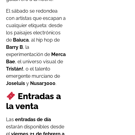
El sábado se redondea
con artistas que escapan a
cualquier etiqueta: desde
los paisajes electrónicos
de
Baiuca
, al hip hop de
Barry B
, la
experimentación de
Merca
Bae
, el universo visual de
Tristán!
, o el talento
emergente murciano de
Joseluis
y
Nusar3000
.
Entradas a
la venta
Las
entradas de día
estarán disponibles desde
el
viernes 21 de febrero a