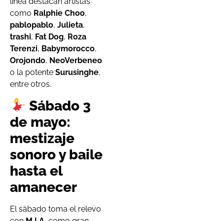
línea destacan artistas
como
Ralphie Choo
,
pablopablo
,
Julieta
,
trashi
,
Fat Dog
,
Roza
Terenzi
,
Babymorocco
,
Orojondo
,
NeoVerbeneo
o la potente
Surusinghe
,
entre otros.
Sábado 3
de mayo:
mestizaje
sonoro y baile
hasta el
amanecer
El sábado toma el relevo
con
M.I.A.
como gran