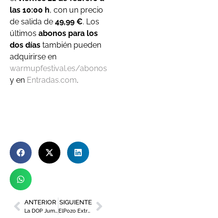
las 10:00 h
, con un precio
de salida de
49,99 €
. Los
últimos
abonos para los
dos días
también pueden
adquirirse en
warmupfestival.es/abonos
y en
Entradas.com
.
ANTERIOR
SIGUIENTE
La DOP Jumilla dará inicio a la Semana Santa con su tradicional feria de vinos
ElPozo ExtraTiernos conecta las emociones familiares con su nueva campaña