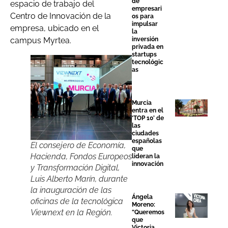
de
espacio de trabajo del
empresari
Centro de Innovación de la
os para
impulsar
empresa, ubicado en el
la
inversión
campus Myrtea.
privada en
startups
tecnológic
as
Murcia
entra en el
‘TOP 10’ de
las
ciudades
españolas
El consejero de Economía,
que
Hacienda, Fondos Europeos
lideran la
innovación
y Transformación Digital,
Luis Alberto Marín, durante
la inauguración de las
Ángela
oficinas de la tecnológica
Moreno:
Viewnext en la Región.
“Queremos
que
Victoria