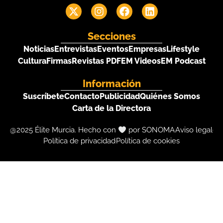
Secciones
Noticias
Entrevistas
Eventos
Empresas
Lifestyle
Cultura
Firmas
Revistas PDF
EM Videos
EM Podcast
Información
Suscríbete
Contacto
Publicidad
Quiénes Somos
Carta de la Directora
@2025 Élite Murcia. Hecho con
por SONOMA
Aviso legal
Política de privacidad
Política de cookies