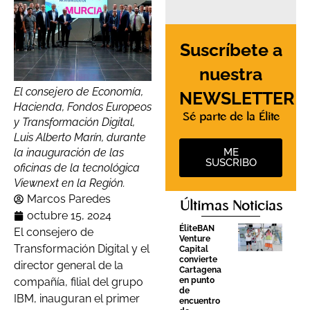
Suscríbete a
nuestra
El consejero de Economía,
NEWSLETTER
Hacienda, Fondos Europeos
Sé parte de la Élite
y Transformación Digital,
Luis Alberto Marín, durante
ME
la inauguración de las
SUSCRIBO
oficinas de la tecnológica
Viewnext en la Región.
Marcos Paredes
Últimas Noticias
octubre 15, 2024
ÉliteBAN
El consejero de
Venture
Transformación Digital y el
Capital
convierte
director general de la
Cartagena
en punto
compañía, filial del grupo
de
IBM, inauguran el primer
encuentro