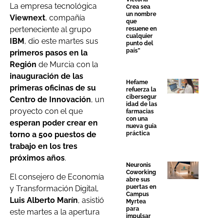
La empresa tecnológica
Crea sea
un nombre
Viewnext
, compañía
que
perteneciente al grupo
resuene en
cualquier
IBM
, dio este martes sus
punto del
país”
primeros pasos en la
Región
de Murcia con la
inauguración de las
Hefame
primeras oficinas de su
refuerza la
cibersegur
Centro de Innovación
, un
idad de las
proyecto con el que
farmacias
con una
esperan poder crear en
nueva guía
práctica
torno a 500 puestos de
trabajo en los tres
próximos años
.
Neuronis
Coworking
El consejero de Economía
abre sus
puertas en
y Transformación Digital,
Campus
Luis Alberto Marín
, asistió
Myrtea
para
este martes a la apertura
impulsar