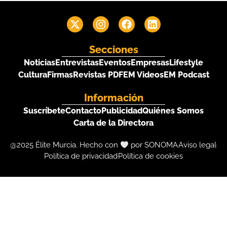
Secciones
Noticias
Entrevistas
Eventos
Empresas
Lifestyle
Cultura
Firmas
Revistas PDF
EM Videos
EM Podcast
Información
Suscríbete
Contacto
Publicidad
Quiénes Somos
Carta de la Directora
@2025 Élite Murcia. Hecho con
por SONOMA
Aviso legal
Política de privacidad
Política de cookies