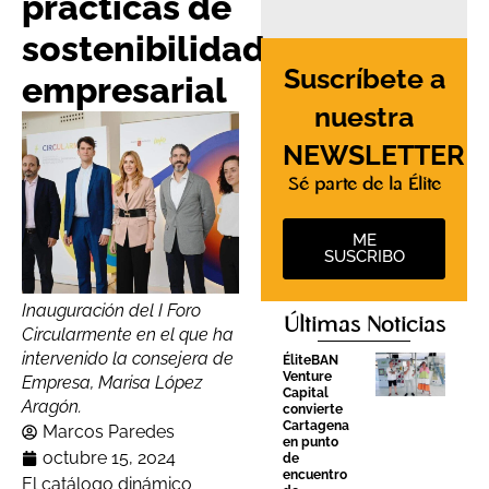
prácticas de
sostenibilidad
Suscríbete a
empresarial
nuestra
NEWSLETTER
Sé parte de la Élite
ME
SUSCRIBO
Inauguración del I Foro
Últimas Noticias
Circularmente en el que ha
intervenido la consejera de
ÉliteBAN
Venture
Empresa, Marisa López
Capital
Aragón.
convierte
Cartagena
Marcos Paredes
en punto
octubre 15, 2024
de
encuentro
El catálogo dinámico