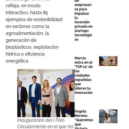
de
empresari
refleja, en modo
os para
interactivo, hasta 85
impulsar
la
ejemplos de sostenibilidad
inversión
en sectores como la
privada en
startups
agroalimentación, la
tecnológic
as
generación de
bioplásticos, explotación
hídrica o eficiencia
Murcia
energética.
entra en el
‘TOP 10’ de
las
ciudades
españolas
que
lideran la
innovación
Ángela
Moreno:
Inauguración del I Foro
“Queremos
que
Circularmente en el que ha
Victoria