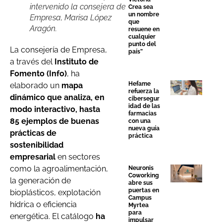
intervenido la consejera de
Crea sea
un nombre
Empresa, Marisa López
que
Aragón.
resuene en
cualquier
punto del
La consejería de Empresa,
país”
a través del
Instituto de
Fomento (Info)
, ha
Hefame
elaborado un
mapa
refuerza la
dinámico que analiza, en
cibersegur
idad de las
modo interactivo, hasta
farmacias
85 ejemplos de buenas
con una
nueva guía
prácticas de
práctica
sostenibilidad
empresarial
en sectores
como la agroalimentación,
Neuronis
Coworking
la generación de
abre sus
puertas en
bioplásticos, explotación
Campus
hídrica o eficiencia
Myrtea
para
energética. El catálogo
ha
impulsar