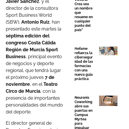
Javier Sánchez
, y el
Crea sea
director de la consultora
un nombre
que
Sport Business World
resuene en
cualquier
(SBW),
Antonio Ruiz
, han
punto del
presentado este martes la
país”
séptima edición del
congreso Costa Cálida
Hefame
Región de Murcia Sport
refuerza la
Business
, principal evento
cibersegur
idad de las
de negocios y deporte
farmacias
regional, que tendrá lugar
con una
nueva guía
el próximo jueves
7 de
práctica
noviembre
, en el
Teatro
Circo de Murcia
, con la
presencia de importantes
Neuronis
Coworking
personalidades del mundo
abre sus
puertas en
del deporte.
Campus
Myrtea
El director general de
para
impulsar