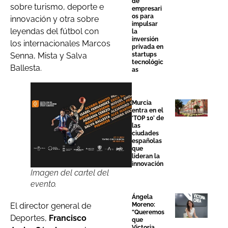
de
sobre turismo, deporte e
empresari
os para
innovación y otra sobre
impulsar
leyendas del fútbol con
la
inversión
los internacionales Marcos
privada en
startups
Senna, Mista y Salva
tecnológic
Ballesta.
as
Murcia
entra en el
‘TOP 10’ de
las
ciudades
españolas
que
lideran la
innovación
Imagen del cartel del
evento.
Ángela
Moreno:
El director general de
“Queremos
Deportes,
Francisco
que
Victoria