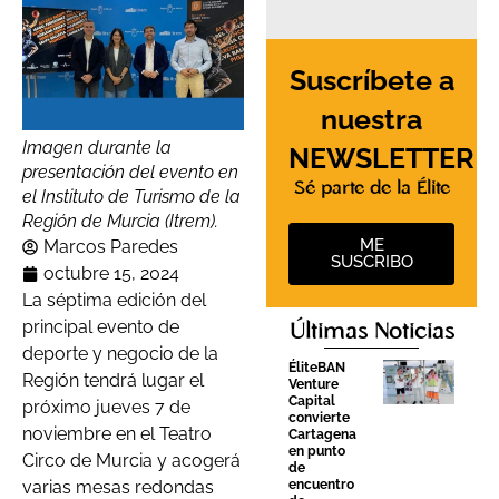
Suscríbete a
nuestra
Imagen durante la
NEWSLETTER
presentación del evento en
Sé parte de la Élite
el Instituto de Turismo de la
Región de Murcia (Itrem).
ME
Marcos Paredes
SUSCRIBO
octubre 15, 2024
La séptima edición del
principal evento de
Últimas Noticias
deporte y negocio de la
ÉliteBAN
Región tendrá lugar el
Venture
Capital
próximo jueves 7 de
convierte
noviembre en el Teatro
Cartagena
en punto
Circo de Murcia y acogerá
de
encuentro
varias mesas redondas