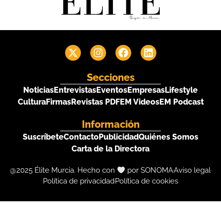
Secciones
Noticias
Entrevistas
Eventos
Empresas
Lifestyle
Cultura
Firmas
Revistas PDF
EM Videos
EM Podcast
Información
Suscríbete
Contacto
Publicidad
Quiénes Somos
Carta de la Directora
@2025 Élite Murcia. Hecho con
por SONOMA
Aviso legal
Política de privacidad
Política de cookies