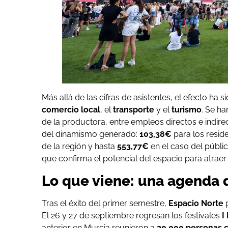
Más allá de las cifras de asistentes, el efecto ha
comercio local
, el
transporte
y el
turismo
. Se h
de la productora, entre empleos directos e indirec
del dinamismo generado:
103,38€
para los resid
de la región y hasta
553,77€
en el caso del públi
que confirma el potencial del espacio para atraer 
Lo que viene: una agenda 
Tras el éxito del primer semestre,
Espacio Norte
p
El 26 y 27 de septiembre regresan los festivales
I
anterior en Murcia reunieron a
20.000 personas c