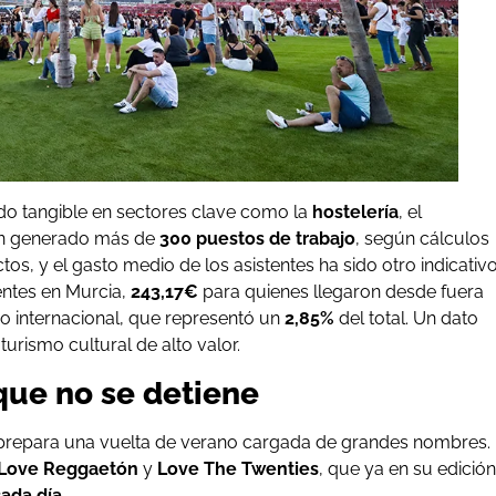
 sido tangible en sectores clave como la
hostelería
, el
an generado más de
300 puestos de trabajo
, según cálculos
tos, y el gasto medio de los asistentes ha sido otro indicativ
entes en Murcia,
243,17€
para quienes llegaron desde fuera
co internacional, que representó un
2,85%
del total. Un dato
turismo cultural de alto valor.
que no se detiene
repara una vuelta de verano cargada de grandes nombres.
 Love Reggaetón
y
Love The Twenties
, que ya en su edición
ada día
.