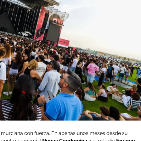
l murciana con fuerza. En apenas unos meses desde su
l centro comercial
Nueva Condomina
y el estadio
Enrique