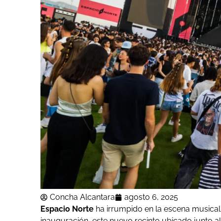
Concha Alcantara
agosto 6, 2025
Espacio Norte
ha irrumpido en la escena musica
inauguración, este nuevo recinto ubicado junto a