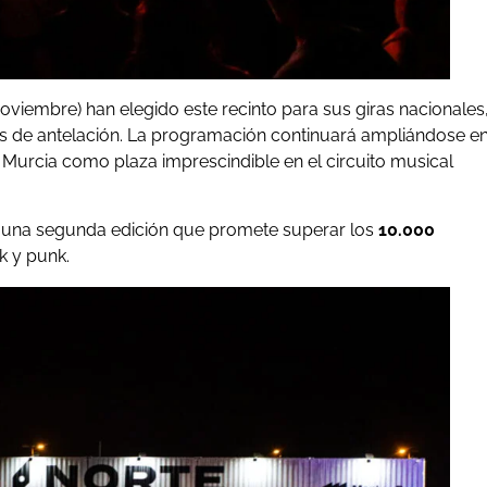
noviembre) han elegido este recinto para sus giras nacionales
 de antelación. La programación continuará ampliándose e
Murcia como plaza imprescindible en el circuito musical
on una segunda edición que promete superar los
10.000
k y punk.