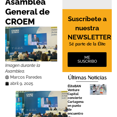
Asamblea
General de
Suscríbete a
CROEM
nuestra
NEWSLETTER
Sé parte de la Élite
ME
SUSCRIBO
Imagen durante la
Asamblea.
Marcos Paredes
Últimas Noticias
abril 9, 2025
ÉliteBAN
Venture
Capital
convierte
Cartagena
en punto
de
encuentro