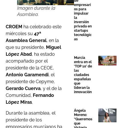
de
empresari
Imagen durante la
os para
impulsar
Asamblea.
la
inversión
CROEM
ha celebrado este
privada en
startups
miércoles su
47ª
tecnológic
as
Asamblea General
, en la
que su presidente,
Miguel
López Abad
, ha estado
Murcia
acompañado por el
entra en el
‘TOP 10’ de
presidente de la CEOE,
las
Antonio Garamendi
, el
ciudades
españolas
presidente de Cepyme,
que
Gerardo Cuerva
, y el de la
lideran la
innovación
Comunidad,
Fernando
López Miras
.
Ángela
Durante la asamblea, el
Moreno:
presidente de los
“Queremos
que
empresarios murcianos ha
Victoria