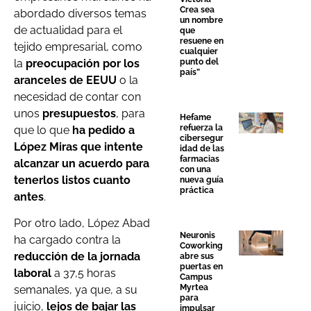
Crea sea
abordado diversos temas
un nombre
de actualidad para el
que
resuene en
tejido empresarial, como
cualquier
la
preocupación por los
punto del
país”
aranceles de EEUU
o la
necesidad de contar con
unos
presupuestos
, para
Hefame
refuerza la
que lo que
ha pedido a
cibersegur
López Miras que intente
idad de las
farmacias
alcanzar un acuerdo para
con una
tenerlos listos cuanto
nueva guía
práctica
antes
.
Por otro lado, López Abad
Neuronis
ha cargado contra la
Coworking
reducción de la jornada
abre sus
puertas en
laboral
a 37,5 horas
Campus
Myrtea
semanales, ya que, a su
para
juicio,
lejos de bajar las
impulsar