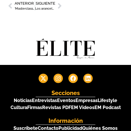
ANTERIOR
SIGUIENTE
‘Masterclass’ de José Hernández (Juver) en el segundo CEO University de Murcia Diario
Los aranceles, la jornada laboral y la necesidad de presupuestos centran la Asamblea General de CROEM
Secciones
Noticias
Entrevistas
Eventos
Empresas
Lifestyle
Cultura
Firmas
Revistas PDF
EM Videos
EM Podcast
Información
Suscríbete
Contacto
Publicidad
Quiénes Somos