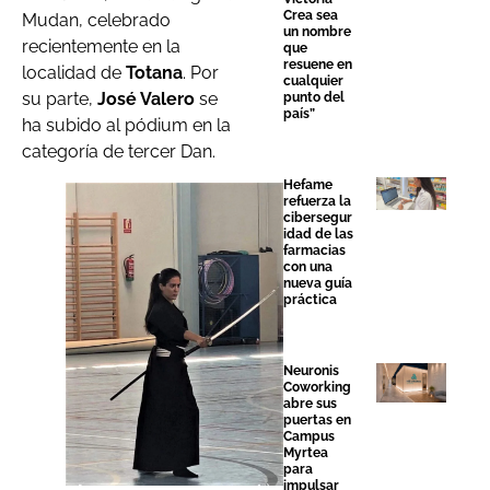
Crea sea
Mudan, celebrado
un nombre
recientemente en la
que
resuene en
localidad de
Totana
. Por
cualquier
su parte,
José Valero
se
punto del
país”
ha subido al pódium en la
categoría de tercer Dan.
Hefame
refuerza la
cibersegur
idad de las
farmacias
con una
nueva guía
práctica
Neuronis
Coworking
abre sus
puertas en
Campus
Myrtea
para
impulsar