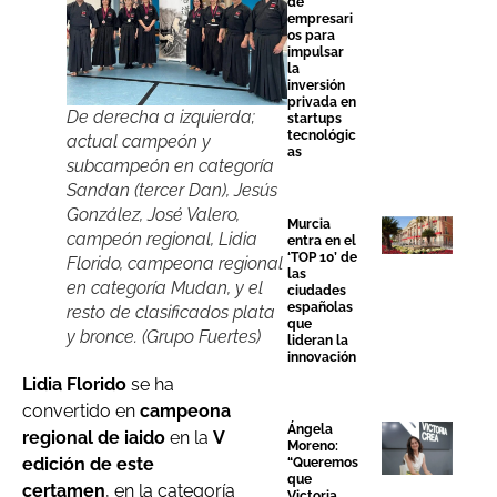
de
empresari
os para
impulsar
la
inversión
privada en
De derecha a izquierda;
startups
tecnológic
actual campeón y
as
subcampeón en categoría
Sandan (tercer Dan), Jesús
González, José Valero,
Murcia
campeón regional, Lidia
entra en el
‘TOP 10’ de
Florido, campeona regional
las
en categoría Mudan, y el
ciudades
españolas
resto de clasificados plata
que
y bronce. (Grupo Fuertes)
lideran la
innovación
Lidia Florido
se ha
convertido en
campeona
Ángela
regional de iaido
en la
V
Moreno:
edición de este
“Queremos
que
certamen
, en la categoría
Victoria