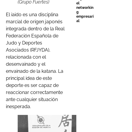
(Grupo Fuertes)
el
networkin
g
El iaido es una disciplina
empresari
marcial de origen japonés
al
integrada dentro de la Real
Federación Española de
Judo y Deportes
Asociados (RFJYDA),
relacionada con el
desenvainado y el
envainado de la katana. La
principal idea de este
deporte es ser capaz de
reaccionar correctamente
ante cualquier situación
inesperada.