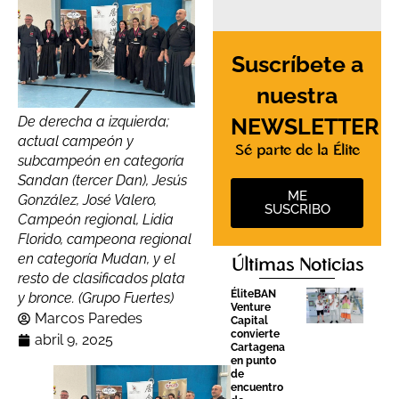
Suscríbete a
nuestra
NEWSLETTER
De derecha a izquierda;
actual campeón y
Sé parte de la Élite
subcampeón en categoría
Sandan (tercer Dan), Jesús
ME
González, José Valero,
SUSCRIBO
Campeón regional, Lidia
Florido, campeona regional
en categoría Mudan, y el
Últimas Noticias
resto de clasificados plata
ÉliteBAN
y bronce. (Grupo Fuertes)
Venture
Marcos Paredes
Capital
convierte
abril 9, 2025
Cartagena
en punto
de
encuentro