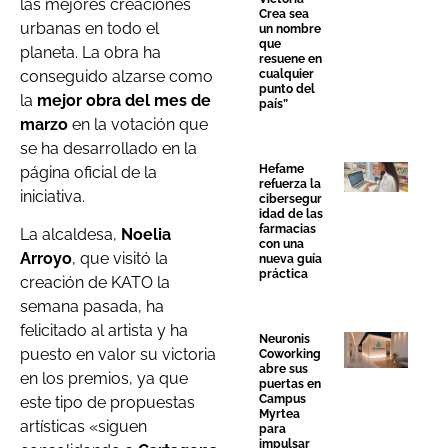
las mejores creaciones
Crea sea
urbanas en todo el
un nombre
que
planeta. La obra ha
resuene en
conseguido alzarse como
cualquier
punto del
la
mejor obra del mes de
país”
marzo
en la votación que
se ha desarrollado en la
Hefame
página oficial de la
refuerza la
iniciativa.
cibersegur
idad de las
farmacias
La alcaldesa,
Noelia
con una
Arroyo
, que visitó la
nueva guía
práctica
creación de KATO la
semana pasada, ha
felicitado al artista y ha
Neuronis
puesto en valor su victoria
Coworking
abre sus
en los premios, ya que
puertas en
Campus
este tipo de propuestas
Myrtea
artísticas «siguen
para
impulsar