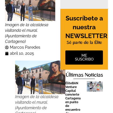
Suscríbete a
Imagen de la alcaldesa
nuestra
visitando el mural.
NEWSLETTER
(Ayuntamiento de
Cartagena)
Sé parte de la Élite
Marcos Paredes
abril 10, 2025
ME
SUSCRIBO
Últimas Noticias
ÉliteBAN
Venture
Capital
convierte
Imagen de la alcaldesa
Cartagena
visitando el mural.
en punto
de
(Ayuntamiento de
encuentro