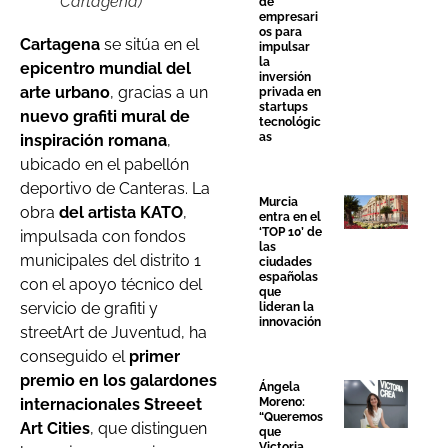
Cartagena)
de
empresari
os para
Cartagena
se sitúa en el
impulsar
la
epicentro mundial del
inversión
arte urbano
, gracias a un
privada en
startups
nuevo grafiti mural de
tecnológic
as
inspiración romana
,
ubicado en el pabellón
deportivo de Canteras. La
Murcia
obra
del artista KATO
,
entra en el
‘TOP 10’ de
impulsada con fondos
las
municipales del distrito 1
ciudades
españolas
con el apoyo técnico del
que
servicio de grafiti y
lideran la
innovación
streetArt de Juventud, ha
conseguido el
primer
premio en los galardones
Ángela
internacionales Streeet
Moreno:
“Queremos
Art Cities
, que distinguen
que
Victoria