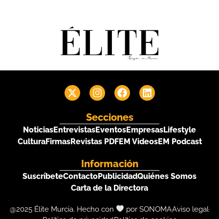
Secciones
Noticias
Entrevistas
Eventos
Empresas
Lifestyle
Cultura
Firmas
Revistas PDF
EM Videos
EM Podcast
Información
Suscríbete
Contacto
Publicidad
Quiénes Somos
Carta de la Directora
@2025 Élite Murcia. Hecho con
por SONOMA
Aviso legal