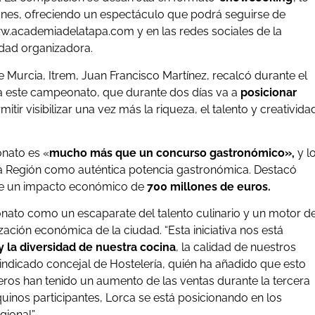
iones, ofreciendo un espectáculo que podrá seguirse de
w.academiadelatapa.com y en las redes sociales de la
idad organizadora.
de Murcia, Itrem, Juan Francisco Martínez, recalcó durante el
a este campeonato, que durante dos días va a
posicionar
itir visibilizar una vez más la riqueza, el talento y creativida
onato es «
mucho más que un concurso gastronómico»,
y l
la Región como auténtica potencia gastronómica. Destacó
e un impacto económico de
700 millones de euros.
nato como un escaparate del talento culinario y un motor d
zación económica de la ciudad. “Esta iniciativa nos está
y la diversidad de nuestra cocina
, la calidad de nuestros
 indicado concejal de Hostelería, quién ha añadido que esto
leros han tenido un aumento de las ventas durante la tercera
uinos participantes, Lorca se está posicionando en los
ional”.