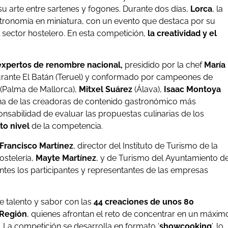
u arte entre sartenes y fogones. Durante dos días,
Lorca
, la
gastronomía en miniatura, con un evento que destaca por su
l sector hostelero. En esta competición,
la creatividad y el
expertos de renombre nacional,
presidido por la chef
María
taurante El Batán (Teruel) y conformado por campeones de
(Palma de Mallorca),
Mitxel
Suárez
(Álava),
Isaac Montoya
na de las creadoras de contenido gastronómico más
onsabilidad de evaluar las propuestas culinarias de los
lto nivel
de la competencia.
Francisco Martínez
, director del Instituto de Turismo de la
ostelería,
Mayte Martínez
, y de Turismo del Ayuntamiento d
tes los participantes y representantes de las empresas
de talento y sabor con las
44 creaciones de unos 80
 Región
, quienes afrontan el reto de concentrar en un máxim
. La competición se desarrolla en formato ‘
showcooking
’, lo