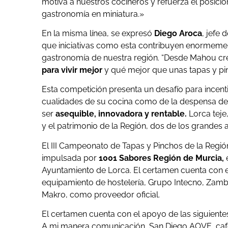
motiva a nuestros cocineros y refuerza el posici
gastronomía en miniatura.»
En la misma línea, se expresó
Diego Aroca
, jefe
que iniciativas como esta contribuyen enormemente
gastronomía de nuestra región. “Desde Mahou 
para vivir mejor
y qué mejor que unas tapas y pin
Esta competición presenta un desafío para incenti
cualidades de su cocina como de la despensa de 
ser
asequible, innovadora y rentable.
Lorca teje,
y el patrimonio de la Región, dos de los grandes 
El III Campeonato de Tapas y Pinchos de la Regió
impulsada por
1001 Sabores Región de Murcia,
e
Ayuntamiento de Lorca. El certamen cuenta con e
equipamiento de hostelería, Grupo Intecno, Zamb
Makro, como proveedor oficial.
El certamen cuenta con el apoyo de las siguient
A mi manera comunicación, San Diego AOVE, café 