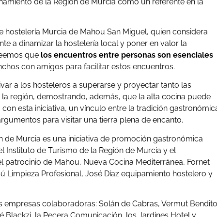
onamiento de la Región de Murcia como un referente en la
 de hostelería Murcia de Mahou San Miguel, quien considera
 a dinamizar la hostelería local y poner en valor la
creemos que
los encuentros entre personas son esenciales
chos con amigos para facilitar estos encuentros.
var a los hosteleros a superarse y proyectar tanto las
la región, demostrando, además, que la alta cocina puede
 con esta iniciativa, un vínculo entre la tradición gastronómic
argumentos para visitar una tierra plena de encanto.
n de Murcia es una iniciativa de promoción gastronómica
l Instituto de Turismo de la Región de Murcia y el
l patrocinio de Mahou, Nueva Cocina Mediterránea, Fornet
ú Limpieza Profesional, José Díaz equipamiento hostelero y
es empresas colaboradoras: Solán de Cabras, Vermut Bendito
Blackzi, la Pecera Comunicación, los Jardines Hotel y