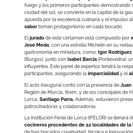
fuego y los primeros participantes demostrando s
ciudad del sol, se convierte en la capital de la 
apuesta por la excelencia culinaria y el impulso a
sabor
toman protagonismo en cada bocado.
El
jurado
de este certamen está compuesto por
José Meda
, con una estrella Michelin en su res
gastronomía en miniatura, como:
Igor Rodríguez
(Burgos), junto con
Isabel Barcia
(Pontevedra), u
influyentes. Este panel de expertos tendrá la resp
participantes, asegurando la
imparcialidad
y el
a
El acto inaugural contó con la presencia de
Juan 
Región de Murcia, Itrem, y de los concejales de H
Lorca,
Santiago Parra.
Además, estuvieron presen
patrocinadoras y colaboradoras.
La Institución Ferial de Lorca (IFELOR) se llenará 
cocineros procedentes de 22 localidades de la
de tres bocados creatividad, técnica e innovación