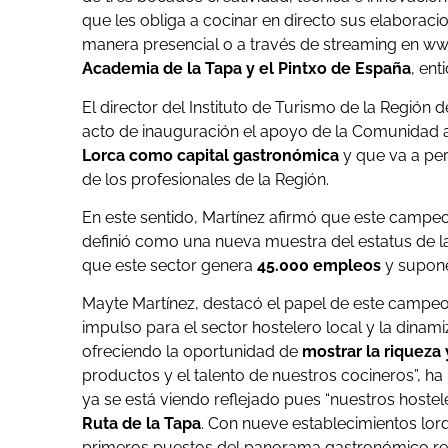
que les obliga a cocinar en directo sus elaborac
manera presencial o a través de streaming en ww
Academia de la Tapa y el Pintxo de España
, ent
El director del Instituto de Turismo de la Región 
acto de inauguración el apoyo de la Comunidad 
Lorca como capital gastronómica
y que va a perm
de los profesionales de la Región.
En este sentido, Martínez afirmó que este campe
definió como una nueva muestra del estatus de 
que este sector genera
45.000 empleos
y supon
Mayte Martínez, destacó el papel de este campeo
impulso para el sector hostelero local y la dinami
ofreciendo la oportunidad de
mostrar la riqueza 
productos y el talento de nuestros cocineros”, ha
ya se está viendo reflejado pues “nuestros hoste
Ruta de la Tapa
. Con nueve establecimientos lorq
primeros puestos del panorama gastronómico reg