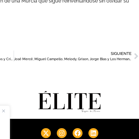
 de una Murcia que sigue reinventándose sin olvidar su
SIGUIENTE
Murcia se prepara para revivir su historia con las Fiestas de Moros y Cristianos 2025
José Mercé, Miguel Campello, Melody, Grison, Jorge Blas y Los Hermanos Aragón en ‘Noches de Sal’ de Cartagena