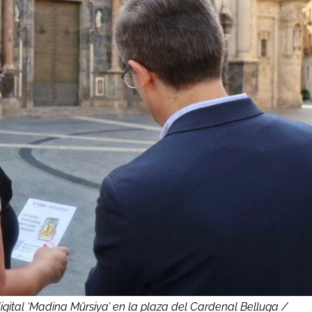
igital ‘Madina Mürsiya’ en la plaza del Cardenal Belluga /