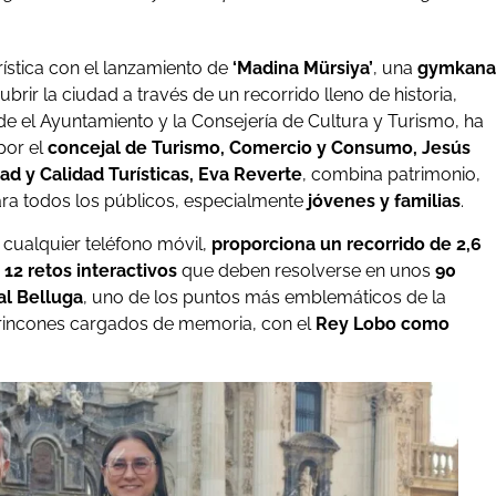
ística con el lanzamiento de
‘Madina Mürsiya’
, una
gymkana
brir la ciudad a través de un recorrido lleno de historia,
de el Ayuntamiento y la Consejería de Cultura y Turismo, ha
por el
concejal de Turismo, Comercio y Consumo, Jesús
ad y Calidad Turísticas, Eva Reverte
, combina patrimonio,
ara todos los públicos, especialmente
jóvenes y familias
.
 cualquier teléfono móvil,
proporciona un recorrido de 2,6
n
12 retos interactivos
que deben resolverse en unos
90
al Belluga
, uno de los puntos más emblemáticos de la
 y rincones cargados de memoria, con el
Rey Lobo como