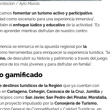
entación / Ayto Murcia.
uscamos
fomentar un turismo activo y participativo
,
ad como escenario para una experiencia inmersiva”,
bién el
enfoque lúdico y educativo
de la actividad. “Es
n aprender mientras disfrutan de nuestro centro
iencia se enmarca en la apuesta regional por
la
mo herramientas para enriquecer la experiencia turística. “S
ino,
de descubrir su historia y patrimonio a través del juego,
nce de los más jóvenes y para disfrutar en familia”.
mo gamificado
e destinos turísticos de la Región
que ya cuentan con
o en
Cartagena, Cehegín, Caravaca de la Cruz, Jumilla
y
nicipios como
San Javier, San Pedro del Pinatar, Moratalla,
e un proyecto impulsado por la
Consejería de Turismo,
rección General de Competitividad y Calidad Turísticas, en