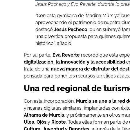
Jesús Pacheco y Eva Reverte, durante la pres
“Con esta gymkana de ‘Madina Mürsiya’ b
aprovechando el patrimonio de nuestra ciud
destacó
Jesús Pacheco
, quien subrayó tam
una divertida propuesta para quienes quiere
histórico”, añadió.
Por su parte,
Eva Reverte
recordó que esta exper
digitalización, la innovación y la accesibilidad
co
trata de una
nueva manera de disfrutar del dest
pensada para poner los recursos turísticos al alca
Una red regional de turis
Con esta incorporación,
Murcia se une a la red d
yincanas digitales similares, implantadas con éxit
Alhama de Murcia
, y próximamente en otros mu
Ulea, Ojós
y
Ricote
. Todas ellas forman parte d
Cultura, Juventud y Deportes
, a través de la Di