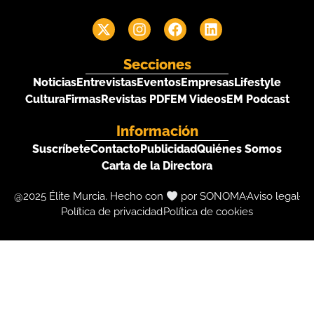
Secciones
Noticias
Entrevistas
Eventos
Empresas
Lifestyle
Cultura
Firmas
Revistas PDF
EM Videos
EM Podcast
Información
Suscríbete
Contacto
Publicidad
Quiénes Somos
Carta de la Directora
@2025 Élite Murcia. Hecho con
por SONOMA
Aviso legal
Política de privacidad
Política de cookies