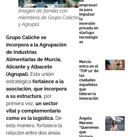
de
empresari
os para
Imagen de familia con
impulsar
miembros de Grupo Caliche
la
inversión
y Agrupal.
privada en
startups
Grupo Caliche se
tecnológic
as
incorpora a la Agrupación
de Industrias
Alimentarias de Murcia,
Murcia
Alicante y Albacete
entra en el
‘TOP 10’ de
(Agrupal).
Esta unión
las
ciudades
estratégica
fortalece a la
españolas
asociación, que incorpora
que
lideran la
a su estructura
, por
innovación
primera vez,
un sector
vital y complementario
como es la logística.
De
Ángela
Moreno:
esta manera, fortalece la
“Queremos
que
relación entre dos áreas
Victoria