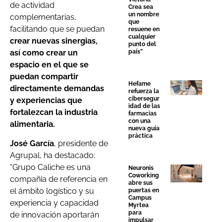
de actividad
Crea sea
un nombre
complementarias,
que
facilitando que se puedan
resuene en
cualquier
crear nuevas sinergias,
punto del
país”
así como crear un
espacio en el que se
puedan compartir
Hefame
directamente demandas
refuerza la
cibersegur
y experiencias que
idad de las
fortalezcan la industria
farmacias
con una
alimentaria.
nueva guía
práctica
José García
, presidente de
Agrupal, ha destacado:
“Grupo Caliche es una
Neuronis
Coworking
compañía de referencia en
abre sus
el ámbito logístico y su
puertas en
Campus
experiencia y capacidad
Myrtea
para
de innovación aportarán
impulsar