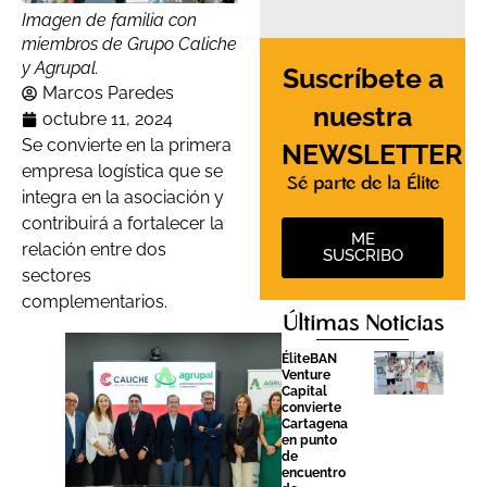
Imagen de familia con
miembros de Grupo Caliche
y Agrupal.
Suscríbete a
Marcos Paredes
nuestra
octubre 11, 2024
Se convierte en la primera
NEWSLETTER
empresa logística que se
Sé parte de la Élite
integra en la asociación y
contribuirá a fortalecer la
ME
relación entre dos
SUSCRIBO
sectores
complementarios.
Últimas Noticias
ÉliteBAN
Venture
Capital
convierte
Cartagena
en punto
de
encuentro