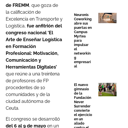
de FREMM
, que goza de
la calificación de
Neuronis
Excelencia en Transporte y
Coworking
abre sus
Logística,
fue
anfitrión del
puertas en
congreso nacional ‘El
Campus
Myrtea
Arte de Enseñar Logística
para
impulsar
en Formación
el
Profesional: Motivación,
networkin
g
Comunicación y
empresari
Herramientas Digitales’
al
que reúne a una treintena
de profesores de FP
El nuevo
procedentes de 10
gimnasio
de la
comunidades y de la
Fundación
ciudad autónoma de
Never
Surrender
Ceuta.
convierte
el ejercicio
El congreso se desarrolló
en un
aliado
del 6 al 9 de mayo
en un
contra el