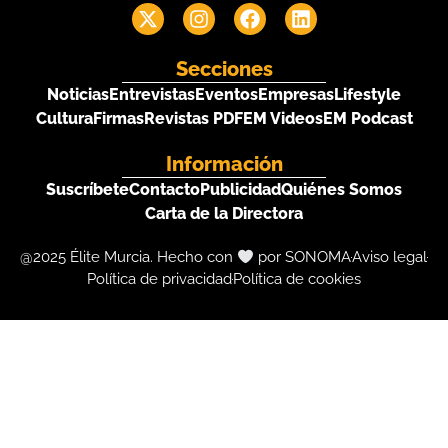
Secciones
Noticias
Entrevistas
Eventos
Empresas
Lifestyle
Cultura
Firmas
Revistas PDF
EM Videos
EM Podcast
Información
Suscríbete
Contacto
Publicidad
Quiénes Somos
Carta de la Directora
@2025 Élite Murcia. Hecho con
por SONOMA
Aviso legal
Política de privacidad
Política de cookies