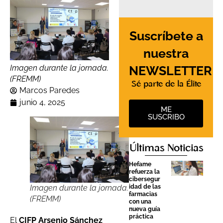
Suscríbete a
nuestra
NEWSLETTER
Imagen durante la jornada.
(FREMM)
Sé parte de la Élite
Marcos Paredes
junio 4, 2025
ME
SUSCRIBO
Últimas Noticias
Hefame
refuerza la
cibersegur
Imagen durante la jornada.
idad de las
farmacias
(FREMM)
con una
nueva guía
práctica
El
CIFP Arsenio Sánchez