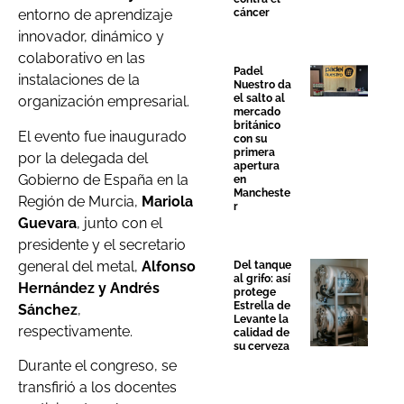
cáncer
entorno de aprendizaje
innovador, dinámico y
colaborativo en las
Padel
instalaciones de la
Nuestro da
el salto al
organización empresarial.
mercado
británico
El evento fue inaugurado
con su
primera
por la delegada del
apertura
Gobierno de España en la
en
Mancheste
Región de Murcia,
Mariola
r
Guevara
, junto con el
presidente y el secretario
general del metal,
Alfonso
Del tanque
al grifo: así
Hernández y Andrés
protege
Estrella de
Sánchez
,
Levante la
respectivamente.
calidad de
su cerveza
Durante el congreso, se
transfirió a los docentes