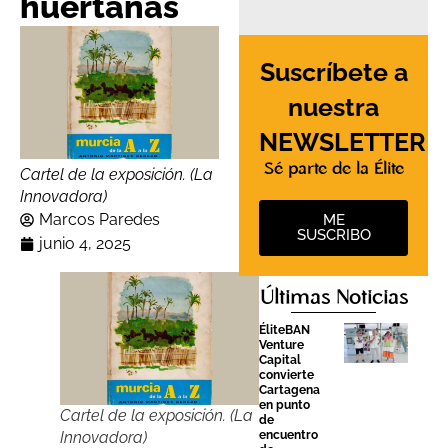
huertanas
Suscríbete a
nuestra
NEWSLETTER
Sé parte de la Élite
Cartel de la exposición. (La
Innovadora)
Marcos Paredes
ME
SUSCRIBO
junio 4, 2025
Últimas Noticias
ÉliteBAN
Venture
Capital
convierte
Cartagena
en punto
Cartel de la exposición. (La
de
Innovadora)
encuentro