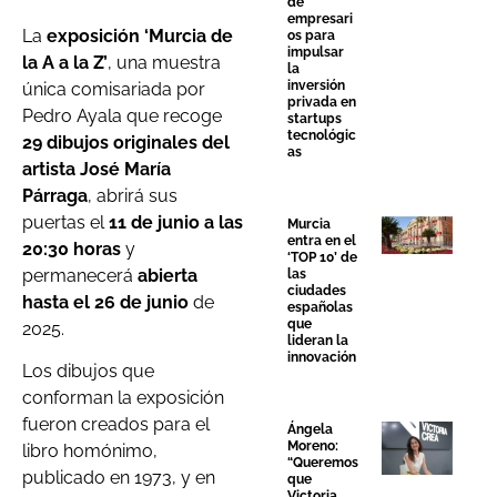
de
empresari
La
exposición ‘Murcia de
os para
impulsar
la A a la Z’
, una muestra
la
inversión
única comisariada por
privada en
Pedro Ayala que recoge
startups
tecnológic
29 dibujos originales del
as
artista José María
Párraga
, abrirá sus
puertas el
11 de junio a las
Murcia
entra en el
20:30 horas
y
‘TOP 10’ de
permanecerá
abierta
las
ciudades
hasta el 26 de junio
de
españolas
que
2025.
lideran la
innovación
Los dibujos que
conforman la exposición
fueron creados para el
Ángela
Moreno:
libro homónimo,
“Queremos
publicado en 1973, y en
que
Victoria