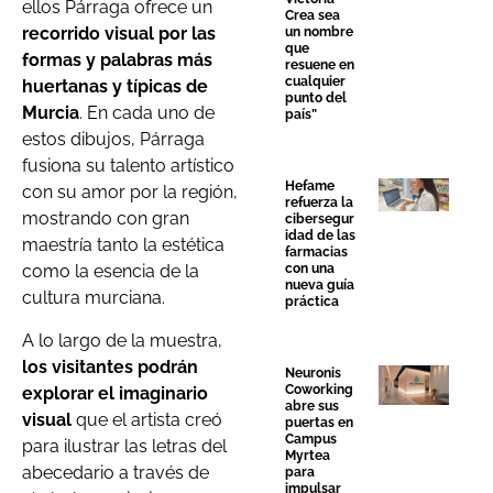
ellos Párraga ofrece un
Crea sea
recorrido visual por las
un nombre
que
formas y palabras más
resuene en
cualquier
huertanas y típicas de
punto del
Murcia
. En cada uno de
país”
estos dibujos, Párraga
fusiona su talento artístico
Hefame
con su amor por la región,
refuerza la
mostrando con gran
cibersegur
idad de las
maestría tanto la estética
farmacias
con una
como la esencia de la
nueva guía
cultura murciana.
práctica
A lo largo de la muestra,
los visitantes podrán
Neuronis
Coworking
explorar el imaginario
abre sus
visual
que el artista creó
puertas en
Campus
para ilustrar las letras del
Myrtea
abecedario a través de
para
impulsar