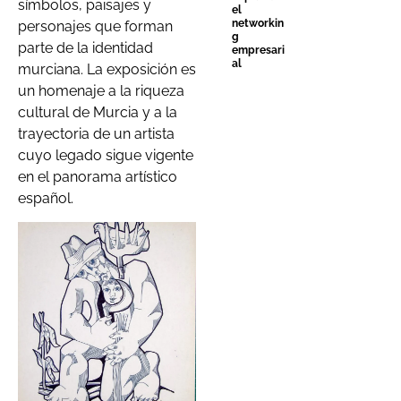
símbolos, paisajes y
el
networkin
personajes que forman
g
parte de la identidad
empresari
al
murciana. La exposición es
un homenaje a la riqueza
cultural de Murcia y a la
trayectoria de un artista
cuyo legado sigue vigente
en el panorama artístico
español.