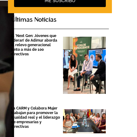
ME SUSCRIBO
Últimas Noticias
El ‘Next Gen: Jóvenes que
lideran’ de Adimur aborda
el relevo generacional
junto a más de 100
directivos
La CARM y Colabora Mujer
trabajan para promover la
igualdad real y el liderazgo
de empresarias y
directivas