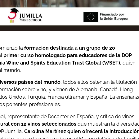
omienzo la
formación destinada a un grupo de 20
l
primer curso homologado para educadores de la DOP
a Wine and Spirits Education Trust Global (WSET)
, quien
el mundo.
diversos países del mundo
, todos ellos ostentan la titulación
ormación sobre vino, y vienen de Alemania, Canadá, Hong
dos Unidos, Turquía, Francia ultramar y España. La enseñanz
dos ponentes profesionales.
ñol, representante de Decanter en España, y crítica de vinos
gural con 12 vinos seleccionados
que muestran la diversida
OP Jumilla,
Carolina Martínez quien ofrecerá la introducció
ntacto, que se llevará a cabo en el Museo del Vino de Jumilla