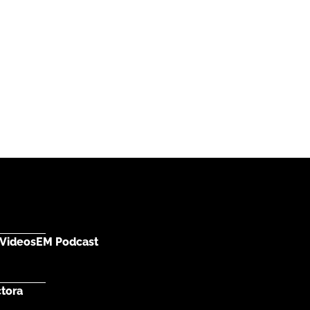
Videos
EM Podcast
ctora