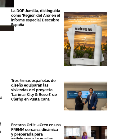
La DOP Jumilla, distinguida
como ‘Región del Año’ en el
informe especial Descubre
España
Tres firmas españolas de
diseño equiparán las
viviendas del proyecto
‘Larimar City & Resort’ de
a
Clerhp en Punta Cana
d
Encarna Ortiz: «Creo en una
FREMM cercana, dinámica
n
y preparada para
,