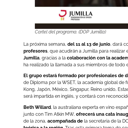
Cartel del programa. (DOP Jumilla)
La próxima semana,
del 11 al 13 de junio
, dará c
profesores
, que acudirán a Jumilla para realizar e
Jumilla
, gracias a la
colaboración con la academi
ha realizado la llamada a sus miembros de todo 
El grupo estará formado por profesionales de 
de Diploma por la WSET, la academia global de f
Kong, Japón, México, Singapur, Reino unido, Esta
será impartida en inglés, y contará con reconoci
Beth Willard
, la australiana experta en vino espa
junto con Tim Atkin MW,
ofrecerá una cata inau
de la zona,
acompañada de
la secretaria de la D
teórica a la región
. Tras esta primera toma de co