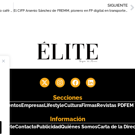
SIGUIENTE
Las Jornadas del Asiático Cartagenero ensalzarán el emblemático café todos los sábados de este mes
El CIFP Arsenio Sánchez de FREMM, pionero en FP digital en transporte y logística
Secciones
s
Eventos
Empresas
Lifestyle
Cultura
Firmas
Revistas PDF
EM 
Información
críbete
Contacto
Publicidad
Quiénes Somos
Carta de la Dire