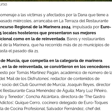
rso.
 homenaje a las víctimas y afectados por la Dana que tiene a
pasado miércoles, arrancaba en La Terraza del Restaurante
Concurso Regional de la Marinera 2024
, impulsada por
Euro-
15 locales hosteleros que presentaron sus mejores
dicional como en la de reinventada
. Bares y restaurantes
nal de la Marinera, que ha recorrido más de 20 municipios de
asta el pasado día 21.
de Murcia, que competía en la categoría de marinera
, en la de reinventada, se convirtieron en los vencedores
esto por Tomás Martínez Pagán, académico de número de l
l ‘Mail de los Disfrutones’, redactor de contenidos de
 y socio del Club Gourmet de Murcia; Joaquín Reyes, director
del Restaurante Casa Menéndez de Águila; Mary Luz Piñeiro,
lo y Tenedor’; Concha Alcántara, directora de ‘The Gastro
Adictos’; Quique Cerro, cocinero delegado de Euro-Toques
la de Cocina Profesional; Salvador Fernández, chef del