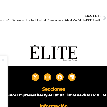
SIGUIENTE
Tendencias en calzado femenino para la temporada otoño-invierno 24/25
Ya disponible el adelanto de ‘Diálogos de Arte & Vino’ de la DOP Jumilla
Secciones
s
Eventos
Empresas
Lifestyle
Cultura
Firmas
Revistas PDF
EM 
Información