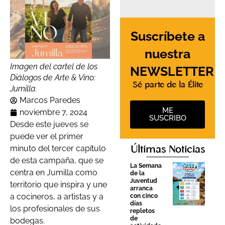
Suscríbete a
nuestra
Imagen del cartel de los
NEWSLETTER
Diálogos de Arte & Vino:
Sé parte de la Élite
Jumilla.
Marcos Paredes
ME
noviembre 7, 2024
SUSCRIBO
Desde este jueves se
puede ver el primer
minuto del tercer capítulo
Últimas Noticias
de esta campaña, que se
La Semana
centra en Jumilla como
de la
Juventud
territorio que inspira y une
arranca
a cocineros, a artistas y a
con cinco
días
los profesionales de sus
repletos
de
bodegas.