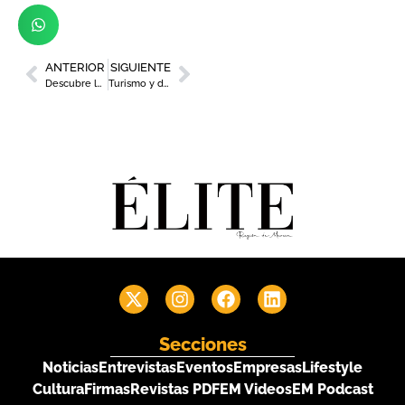
ANTERIOR
SIGUIENTE
Descubre los vencedores del Concurso Regional de la Marinera 2024
Turismo y deporte en el VII Costa Cálida Región de Murcia Sport Business
Secciones
Noticias
Entrevistas
Eventos
Empresas
Lifestyle
Cultura
Firmas
Revistas PDF
EM Videos
EM Podcast