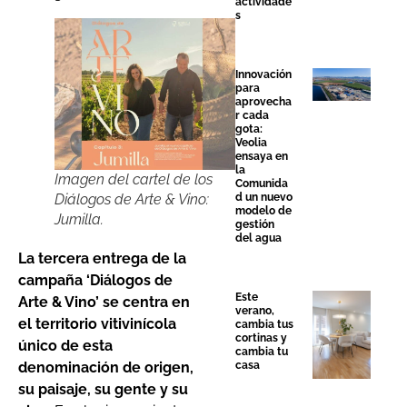
actividade
s
Innovación
para
aprovecha
r cada
gota:
Veolia
ensaya en
la
Imagen del cartel de los
Comunida
d un nuevo
Diálogos de Arte & Vino:
modelo de
Jumilla.
gestión
del agua
La tercera entrega de la
campaña ‘Diálogos de
Este
Arte & Vino’ se centra en
verano,
el territorio vitivinícola
cambia tus
cortinas y
único de esta
cambia tu
casa
denominación de origen,
su paisaje, su gente y su