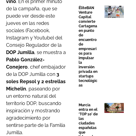
vino
. En el primer minuto
ÉliteBAN
de la campaña, que se
Venture
puede ver desde este
Capital
convierte
jueves en las redes
Cartagena
sociales (Facebook,
en punto
de
Instagram y Youtube) del
encuentro
de
Consejo Regulador de la
empresari
DOP Jumilla
, se muestra a
os para
impulsar
Pablo González-
la
Conejero
, chef embajador
inversión
privada en
de la DOP Jumilla con
3
startups
tecnológic
soles Repsol y 2 estrellas
as
Michelin
, paseando por
un entorno natural del
territorio DOP, buscando
Murcia
entra en el
inspiración y mostrando
‘TOP 10’ de
agradecimiento por
las
ciudades
sentirse parte de la Familia
españolas
Jumilla.
que