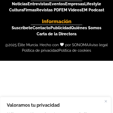
Noticias
Entrevistas
Eventos
Empresas
Lifestyle
Cultura
Firmas
Revistas PDF
EM Videos
EM Podcast
Información
Suscríbete
Contacto
Publicidad
Quiénes Somos
Carta de la Directora
@2025 Élite Murcia. Hecho con
por SONOMA
Aviso legal
Política de privacidad
Política de cookies
Valoramos tu privacidad