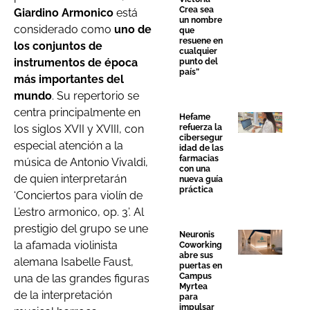
Crea sea
Giardino Armonico
está
un nombre
considerado como
uno de
que
resuene en
los conjuntos de
cualquier
instrumentos de época
punto del
país”
más importantes del
mundo
. Su repertorio se
centra principalmente en
Hefame
refuerza la
los siglos XVII y XVIII, con
cibersegur
especial atención a la
idad de las
farmacias
música de Antonio Vivaldi,
con una
de quien interpretarán
nueva guía
práctica
‘Conciertos para violín de
L’estro armonico, op. 3’. Al
prestigio del grupo se une
Neuronis
la afamada violinista
Coworking
abre sus
alemana Isabelle Faust,
puertas en
Campus
una de las grandes figuras
Myrtea
de la interpretación
para
impulsar