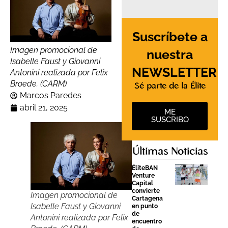
Suscríbete a
Imagen promocional de
nuestra
Isabelle Faust y Giovanni
NEWSLETTER
Antonini realizada por Felix
Broede. (CARM)
Sé parte de la Élite
Marcos Paredes
abril 21, 2025
ME
SUSCRIBO
Últimas Noticias
ÉliteBAN
Venture
Capital
convierte
Imagen promocional de
Cartagena
Isabelle Faust y Giovanni
en punto
de
Antonini realizada por Felix
encuentro