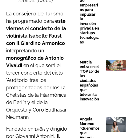
Broede. (CARM)
de
empresari
os para
La consejería de Turismo
impulsar
la
ha programado para
este
inversión
viernes
el
concierto de la
privada en
startups
violinista Isabelle Faust
tecnológic
as
con Il Giardino Armonico
interpretando un
monográfico de Antonio
Murcia
Vivaldi
en el que será el
entra en el
‘TOP 10’ de
tercer concierto del ciclo
las
‘Auditorio’ tras los
ciudades
españolas
protagonizados por los 12
que
Chelistas de la Filarmónica
lideran la
innovación
de Berlín y el de la
Orquesta y Coro Balthasar
Neumann.
Ángela
Moreno:
Fundado en 1985 y dirigido
“Queremos
que
por Giovanni Antonini,
Il
Victoria