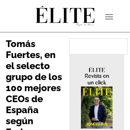
Tomás
Fuertes, en
el selecto
grupo de los
Revista en
un click
100 mejores
CEOs de
España
según