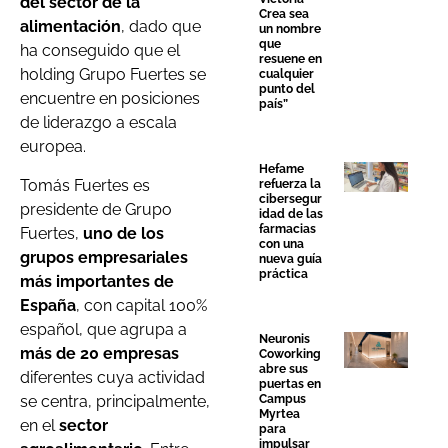
del sector de la
Crea sea
alimentación
, dado que
un nombre
que
ha conseguido que el
resuene en
holding Grupo Fuertes se
cualquier
punto del
encuentre en posiciones
país”
de liderazgo a escala
europea.
Hefame
Tomás Fuertes es
refuerza la
cibersegur
presidente de Grupo
idad de las
farmacias
Fuertes,
uno de los
con una
grupos empresariales
nueva guía
práctica
más importantes de
España
, con capital 100%
español, que agrupa a
Neuronis
más de 20 empresas
Coworking
abre sus
diferentes cuya actividad
puertas en
se centra, principalmente,
Campus
Myrtea
en el
sector
para
impulsar