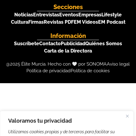
Secciones
Noticias
Entrevistas
Eventos
Empresas
Lifestyle
Cultura
Firmas
Revistas PDF
EM Videos
EM Podcast
Información
Suscríbete
Contacto
Publicidad
Quiénes Somos
Carta de la Directora
@2025 Élite Murcia. Hecho con
por SONOMA
Aviso legal
Política de privacidad
Política de cookies
Valoramos tu privacidad
Utilizamos cookies propias y de terceros para facilitar su