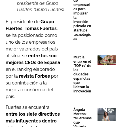
de
presidente de Grupo
empresari
Fuertes. (Grupo Fuertes)
os para
impulsar
la
El presidente de
Grupo
inversión
privada en
Fuertes
,
Tomás Fuertes
,
startups
se ha posicionado como
tecnológic
as
uno de los empresarios
mejor valorados del país
al situarse
entre los 100
Murcia
entra en el
mejores CEOs de España
‘TOP 10’ de
en el ranking elaborado
las
ciudades
por la
revista Forbes
por
españolas
su contribución a la
que
lideran la
mejora económica del
innovación
país.
Fuertes se encuentra
Ángela
entre los siete directivos
Moreno:
“Queremos
más influyentes dentro
que
Victoria