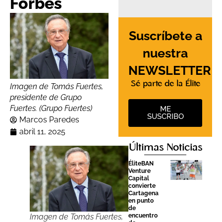
Forbes
Suscríbete a
nuestra
NEWSLETTER
Sé parte de la Élite
Imagen de Tomás Fuertes,
presidente de Grupo
Fuertes. (Grupo Fuertes)
ME
SUSCRIBO
Marcos Paredes
abril 11, 2025
Últimas Noticias
ÉliteBAN
Venture
Capital
convierte
Cartagena
en punto
de
Imagen de Tomás Fuertes,
encuentro