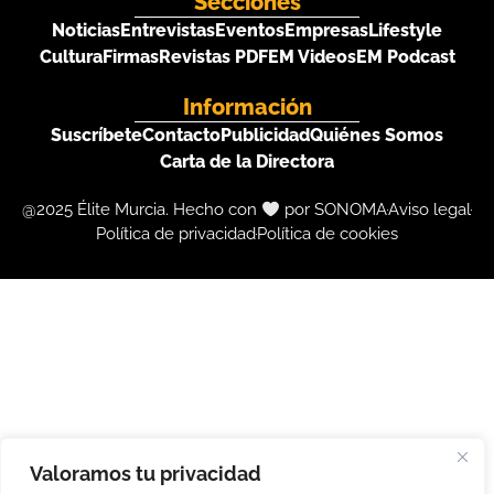
Secciones
Noticias
Entrevistas
Eventos
Empresas
Lifestyle
Cultura
Firmas
Revistas PDF
EM Videos
EM Podcast
Información
Suscríbete
Contacto
Publicidad
Quiénes Somos
Carta de la Directora
@2025 Élite Murcia. Hecho con
por SONOMA
Aviso legal
Política de privacidad
Política de cookies
Valoramos tu privacidad