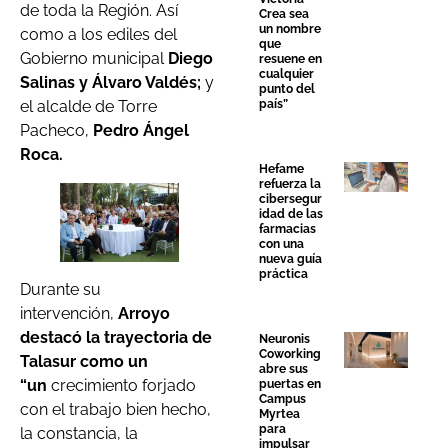
de toda la Región. Así
Crea sea
un nombre
como a los ediles del
que
Gobierno municipal
Diego
resuene en
cualquier
Salinas y Álvaro Valdés;
y
punto del
el alcalde de Torre
país”
Pacheco,
Pedro Ángel
Roca.
Hefame
refuerza la
cibersegur
idad de las
farmacias
con una
nueva guía
práctica
Durante su
intervención,
Arroyo
destacó la trayectoria de
Neuronis
Coworking
Talasur como un
abre sus
“un
crecimiento forjado
puertas en
Campus
con el trabajo bien hecho,
Myrtea
para
la constancia, la
impulsar