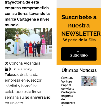
trayectoria de esta
empresa comprometida
con su tierra, llevando la
Suscríbete a
marca Cartagena a nivel
nuestra
mundial
NEWSLETTER
Sé parte de la Élite
ME
SUSCRIBO
Concha Alcantara
julio 28, 2025
Últimas Noticias
Talasur
, destacada
ÉliteBAN
empresa en el sector
Venture
Capital
‘hábitat y home’, ha
convierte
celebrado este fin se
Cartagena
en punto
semana su
30 aniversario
de
en un acto
encuentro