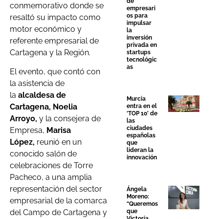
de
conmemorativo donde se
empresari
os para
resaltó su impacto como
impulsar
motor económico y
la
inversión
referente empresarial de
privada en
Cartagena y la Región.
startups
tecnológic
as
El evento, que contó con
la asistencia de
la
alcaldesa de
Murcia
Cartagena, Noelia
entra en el
‘TOP 10’ de
Arroyo,
y la consejera de
las
ciudades
Empresa,
Marisa
españolas
López,
reunió en un
que
lideran la
conocido salón de
innovación
celebraciones de Torre
Pacheco, a una amplia
representación del sector
Ángela
Moreno:
empresarial de la comarca
“Queremos
del Campo de Cartagena y
que
Victoria