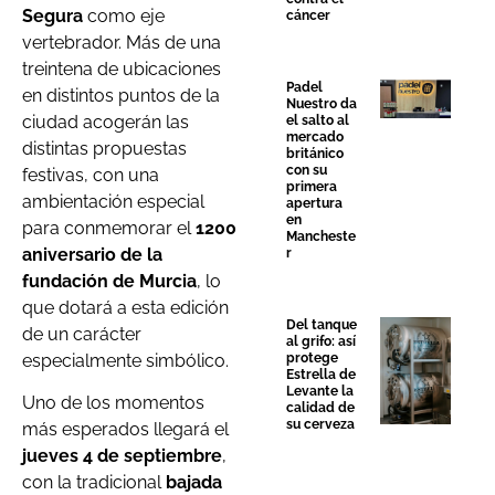
Segura
como eje
cáncer
vertebrador. Más de una
treintena de ubicaciones
Padel
en distintos puntos de la
Nuestro da
ciudad acogerán las
el salto al
mercado
distintas propuestas
británico
con su
festivas, con una
primera
ambientación especial
apertura
en
para conmemorar el
1200
Mancheste
aniversario de la
r
fundación de Murcia
, lo
que dotará a esta edición
Del tanque
de un carácter
al grifo: así
especialmente simbólico.
protege
Estrella de
Levante la
Uno de los momentos
calidad de
su cerveza
más esperados llegará el
jueves 4 de septiembre
,
con la tradicional
bajada