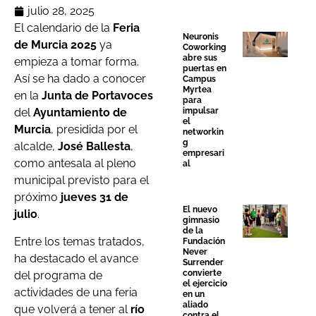
julio 28, 2025
El calendario de la
Feria
Neuronis
de Murcia 2025
ya
Coworking
abre sus
empieza a tomar forma.
puertas en
Así se ha dado a conocer
Campus
Myrtea
en la
Junta de Portavoces
para
impulsar
del
Ayuntamiento de
el
Murcia
, presidida por el
networkin
g
alcalde,
José Ballesta
,
empresari
como antesala al pleno
al
municipal previsto para el
próximo
jueves 31 de
El nuevo
julio
.
gimnasio
de la
Entre los temas tratados,
Fundación
Never
ha destacado el avance
Surrender
convierte
del programa de
el ejercicio
actividades de una feria
en un
aliado
que volverá a tener al
río
contra el