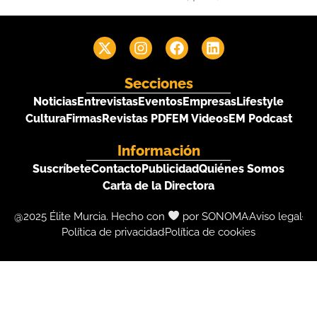
Secciones
Noticias
Entrevistas
Eventos
Empresas
Lifestyle
Cultura
Firmas
Revistas PDF
EM Videos
EM Podcast
Información
Suscríbete
Contacto
Publicidad
Quiénes Somos
Carta de la Directora
@2025 Élite Murcia. Hecho con
por SONOMA
Aviso legal
Política de privacidad
Política de cookies