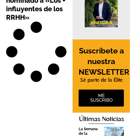
nominado a «Los +
influyentes de los
RRHH»
Suscríbete a
nuestra
NEWSLETTER
Sé parte de la Élite
ME
SUSCRIBO
Últimas Noticias
La Semana
de la