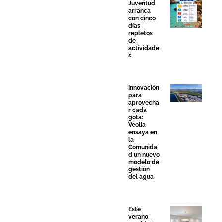
Juventud
arranca
con cinco
días
repletos
de
actividade
s
Innovación
para
aprovecha
r cada
gota:
Veolia
ensaya en
la
Comunida
d un nuevo
modelo de
gestión
del agua
Este
verano,