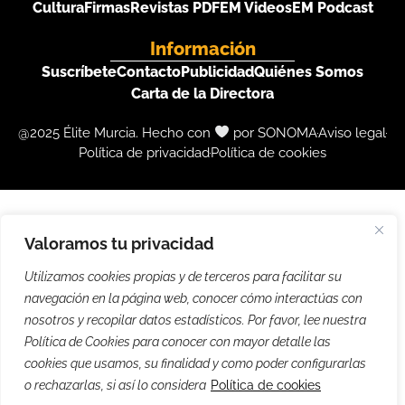
Cultura
Firmas
Revistas PDF
EM Videos
EM Podcast
Información
Suscríbete
Contacto
Publicidad
Quiénes Somos
Carta de la Directora
@2025 Élite Murcia. Hecho con
por SONOMA
Aviso legal
Política de privacidad
Política de cookies
Valoramos tu privacidad
Utilizamos cookies propias y de terceros para facilitar su
navegación en la página web, conocer cómo interactúas con
nosotros y recopilar datos estadísticos. Por favor, lee nuestra
Política de Cookies para conocer con mayor detalle las
cookies que usamos, su finalidad y como poder configurarlas
o rechazarlas, si así lo considera
Política de cookies