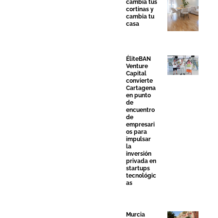
cambia tus
cortinas y
cambia tu
casa
ÉliteBAN
Venture
Capital
convierte
Cartagena
en punto
de
encuentro
de
empresari
os para
impulsar
la
inversión
privada en
startups
tecnológic
as
Murcia