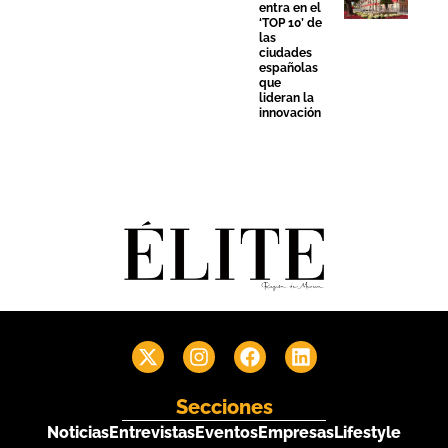
entra en el
‘TOP 10’ de
las
ciudades
españolas
que
lideran la
innovación
Secciones
Noticias
Entrevistas
Eventos
Empresas
Lifestyle