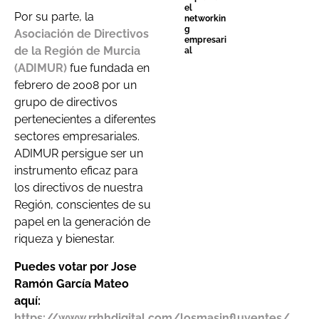
el
Por su parte, la
networkin
g
Asociación de Directivos
empresari
de la Región de Murcia
al
(ADIMUR)
fue fundada en
febrero de 2008 por un
grupo de directivos
pertenecientes a diferentes
sectores empresariales.
ADIMUR persigue ser un
instrumento eficaz para
los directivos de nuestra
Región, conscientes de su
papel en la generación de
riqueza y bienestar.
Puedes votar por Jose
Ramón García Mateo
aquí:
https://www.rrhhdigital.com/losmasinfluyentes/