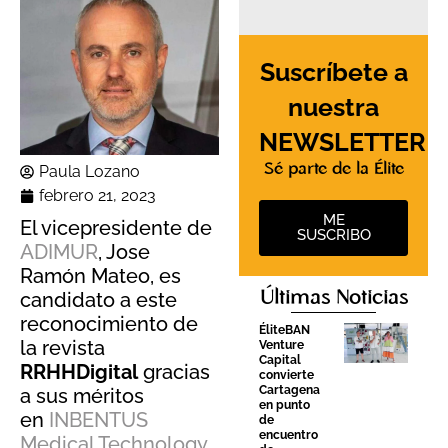
Suscríbete a
nuestra
NEWSLETTER
Sé parte de la Élite
Paula Lozano
febrero 21, 2023
ME
El vicepresidente de
SUSCRIBO
ADIMUR
, Jose
Ramón Mateo, es
Últimas Noticias
candidato a este
reconocimiento de
ÉliteBAN
la revista
Venture
Capital
RRHHDigital
gracias
convierte
Cartagena
a sus méritos
en punto
en
INBENTUS
de
encuentro
Medical Technology
,