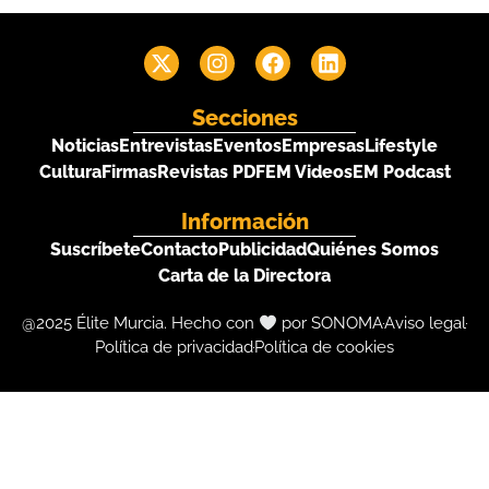
Secciones
Noticias
Entrevistas
Eventos
Empresas
Lifestyle
Cultura
Firmas
Revistas PDF
EM Videos
EM Podcast
Información
Suscríbete
Contacto
Publicidad
Quiénes Somos
Carta de la Directora
@2025 Élite Murcia. Hecho con
por SONOMA
Aviso legal
Política de privacidad
Política de cookies