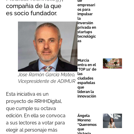
de
compañía de la que
empresari
os para
es socio fundador.
impulsar
la
inversión
privada en
startups
tecnológic
as
Murcia
entra en el
‘TOP 10’ de
las
Jose Ramón García Mateo,
ciudades
Vicepresidente de ADIMUR
españolas
que
lideran la
Esta iniciativa es un
innovación
proyecto de RRHHDigital,
que cumple su octava
edición. En ella se convoca
Ángela
Moreno:
a sus lectores a votar para
“Queremos
que
elegir al personaje más
Victoria