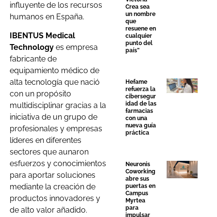
influyente de los recursos
Crea sea
un nombre
humanos en España.
que
resuene en
IBENTUS Medical
cualquier
punto del
Technology
es empresa
país”
fabricante de
equipamiento médico de
alta tecnología que nació
Hefame
refuerza la
con un propósito
cibersegur
idad de las
multidisciplinar gracias a la
farmacias
iniciativa de un grupo de
con una
nueva guía
profesionales y empresas
práctica
líderes en diferentes
sectores que aunaron
esfuerzos y conocimientos
Neuronis
Coworking
para aportar soluciones
abre sus
mediante la creación de
puertas en
Campus
productos innovadores y
Myrtea
para
de alto valor añadido.
impulsar