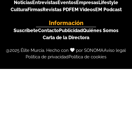
Noticias
Entrevistas
Eventos
Empresas
Lifestyle
Cultura
Firmas
Revistas PDF
EM Videos
EM Podcast
Información
Suscríbete
Contacto
Publicidad
Quiénes Somos
Carta de la Directora
@2025 Élite Murcia. Hecho con
por SONOMA
Aviso legal
Política de privacidad
Política de cookies