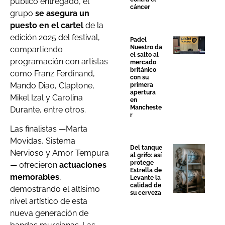
público entregado, el
cáncer
grupo
se asegura un
puesto en el cartel
de la
edición 2025 del festival,
Padel
Nuestro da
compartiendo
el salto al
programación con artistas
mercado
británico
como Franz Ferdinand,
con su
Mando Diao, Claptone,
primera
apertura
Mikel Izal y Carolina
en
Mancheste
Durante, entre otros.
r
Las finalistas —Marta
Movidas, Sistema
Del tanque
Nervioso y Amor Tempura
al grifo: así
protege
— ofrecieron
actuaciones
Estrella de
memorables
,
Levante la
calidad de
demostrando el altísimo
su cerveza
nivel artístico de esta
nueva generación de