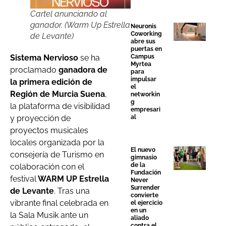
Cartel anunciando al
ganador. (Warm Up Estrella
Neuronis
Coworking
de Levante)
abre sus
puertas en
Sistema Nervioso
se ha
Campus
Myrtea
proclamado
ganadora de
para
impulsar
la primera edición de
el
Región de Murcia Suena
,
networkin
g
la plataforma de visibilidad
empresari
y proyección de
al
proyectos musicales
locales organizada por la
El nuevo
consejería de Turismo en
gimnasio
de la
colaboración con el
Fundación
festival
WARM UP Estrella
Never
Surrender
de Levante
. Tras una
convierte
vibrante final celebrada en
el ejercicio
en un
la Sala Musik ante un
aliado
contra el