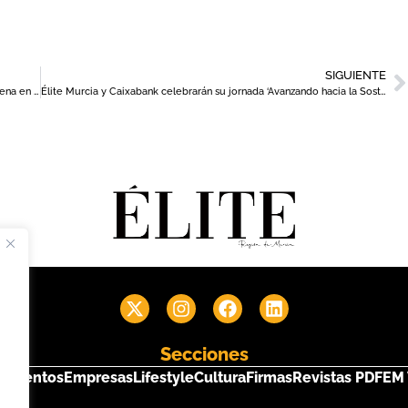
SIGUIENTE
El Hotel Sercotel Alfonso XIII congrega a la flor y nata de Cartagena en su último podcast con el presidente del Odilo CB
Élite Murcia y Caixabank celebrarán su jornada ‘Avanzando hacia la Sostenibilidad’ el próximo 15 de mayo
Secciones
s
Eventos
Empresas
Lifestyle
Cultura
Firmas
Revistas PDF
EM 