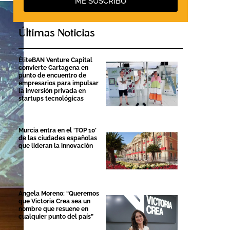
ME SUSCRIBO
Últimas Noticias
ÉliteBAN Venture Capital
convierte Cartagena en
punto de encuentro de
empresarios para impulsar
la inversión privada en
startups tecnológicas
Murcia entra en el ‘TOP 10’
de las ciudades españolas
que lideran la innovación
Ángela Moreno: “Queremos
que Victoria Crea sea un
nombre que resuene en
cualquier punto del país”