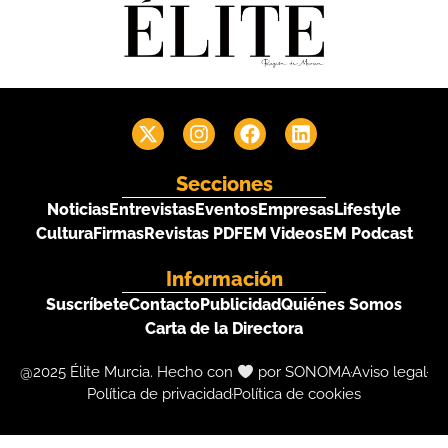
Secciones
Noticias
Entrevistas
Eventos
Empresas
Lifestyle
Cultura
Firmas
Revistas PDF
EM Videos
EM Podcast
Información
Suscríbete
Contacto
Publicidad
Quiénes Somos
Carta de la Directora
@2025 Élite Murcia. Hecho con
por SONOMA
Aviso legal
Política de privacidad
Política de cookies