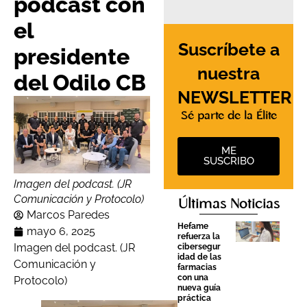
podcast con
el
Suscríbete a
presidente
nuestra
del Odilo CB
NEWSLETTER
Sé parte de la Élite
ME
SUSCRIBO
Imagen del podcast. (JR
Comunicación y Protocolo)
Últimas Noticias
Marcos Paredes
Hefame
mayo 6, 2025
refuerza la
Imagen del podcast. (JR
cibersegur
idad de las
Comunicación y
farmacias
con una
Protocolo)
nueva guía
práctica