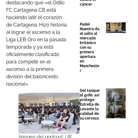
destacando que «el Odilo
cáncer
FC Cartagena CB está
haciendo latir el corazón
de Cartagena. Hizo historia
Padel
Nuestro da
al lograr el ascenso a la
el salto al
mercado
Liga LEB Oro en la pasada
británico
temporada y ya está
con su
primera
oficialmente clasificado
apertura
para competir en el
en
Mancheste
ascenso a la primera
r
división del baloncesto
nacional».
Del tanque
al grifo: así
protege
Estrella de
Levante la
calidad de
su cerveza
Imagen del podcast. (JR