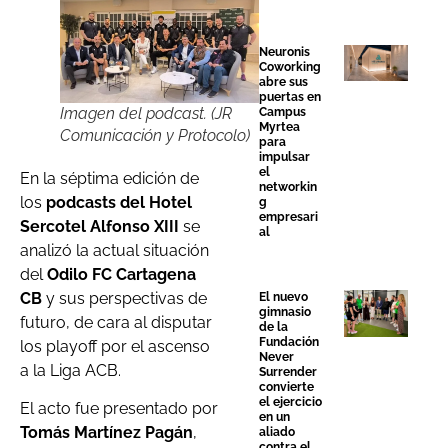
Neuronis
Coworking
abre sus
puertas en
Imagen del podcast. (JR
Campus
Myrtea
Comunicación y Protocolo)
para
impulsar
el
En la séptima edición de
networkin
los
podcasts del Hotel
g
empresari
Sercotel Alfonso XIII
se
al
analizó la actual situación
del
Odilo FC Cartagena
CB
y sus perspectivas de
El nuevo
gimnasio
futuro, de cara al disputar
de la
Fundación
los playoff por el ascenso
Never
a la Liga ACB.
Surrender
convierte
el ejercicio
El acto fue presentado por
en un
Tomás Martínez Pagán
,
aliado
contra el