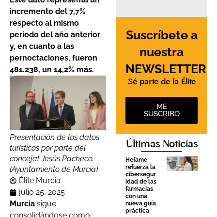
incremento del 7,7%
respecto al mismo
Suscríbete a
periodo del año anterior
y, en cuanto a las
nuestra
pernoctaciones, fueron
NEWSLETTER
481.238, un 14,2% más.
Sé parte de la Élite
ME
SUSCRIBO
Presentación de los datos
Últimas Noticias
turísticos por parte del
concejal Jesús Pacheco.
Hefame
refuerza la
(Ayuntamiento de Murcia)
cibersegur
Élite Murcia
idad de las
farmacias
julio 25, 2025
con una
Murcia
sigue
nueva guía
práctica
consolidándose como