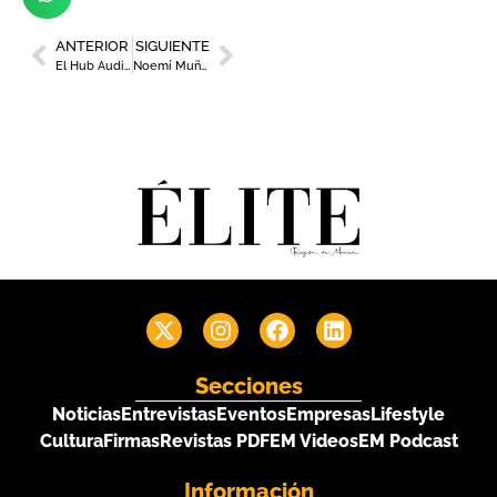
ANTERIOR
SIGUIENTE
El Hub Audiovisual Ágora Tech continúa dando pasos
Noemí Muñoz encabezará la nueva etapa de OMEP
Secciones
Noticias
Entrevistas
Eventos
Empresas
Lifestyle
Cultura
Firmas
Revistas PDF
EM Videos
EM Podcast
Información