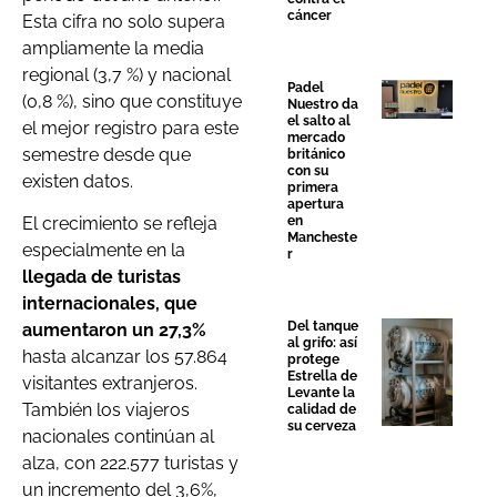
cáncer
Esta cifra no solo supera
ampliamente la media
regional (3,7 %) y nacional
Padel
(0,8 %), sino que constituye
Nuestro da
el salto al
el mejor registro para este
mercado
semestre desde que
británico
con su
existen datos.
primera
apertura
en
El crecimiento se refleja
Mancheste
especialmente en la
r
llegada de turistas
internacionales, que
Del tanque
aumentaron un 27,3%
al grifo: así
hasta alcanzar los 57.864
protege
Estrella de
visitantes extranjeros.
Levante la
También los viajeros
calidad de
su cerveza
nacionales continúan al
alza, con 222.577 turistas y
un incremento del 3,6%,