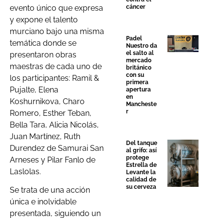
evento único que expresa
cáncer
y expone el talento
murciano bajo una misma
Padel
temática donde se
Nuestro da
el salto al
presentaron obras
mercado
maestras de cada uno de
británico
con su
los participantes: Ramil &
primera
Pujalte, Elena
apertura
en
Koshurnikova, Charo
Mancheste
r
Romero, Esther Teban,
Bella Tara, Alicia Nicolás,
Juan Martínez, Ruth
Del tanque
Durendez de Samurai San
al grifo: así
protege
Arneses y Pilar Fanlo de
Estrella de
Laslolas.
Levante la
calidad de
su cerveza
Se trata de una acción
única e inolvidable
presentada, siguiendo un