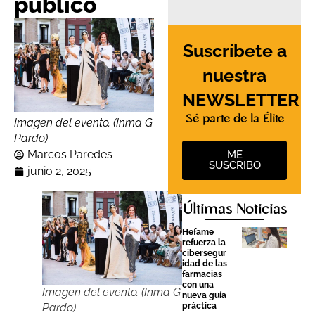
público
Suscríbete a
nuestra
NEWSLETTER
Sé parte de la Élite
Imagen del evento. (Inma G
Pardo)
Marcos Paredes
ME
SUSCRIBO
junio 2, 2025
Últimas Noticias
Hefame
refuerza la
cibersegur
idad de las
farmacias
con una
Imagen del evento. (Inma G
nueva guía
Pardo)
práctica