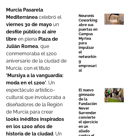
Murcia Pasarela
Neuronis
Mediterránea
celebró el
Coworking
viernes 30 de mayo
un
abre sus
puertas en
desfile público al aire
Campus
libre
en plena
Plaza de
Myrtea
para
Julián Romea
, que
impulsar
el
conmemoraba el 1200
networkin
aniversario de la ciudad de
g
empresari
Murcia, con el título
al
‘Mursiya a la vanguardia:
moda en el 1200’
. Un
espectáculo artístico-
El nuevo
gimnasio
cultural que involucraba a
de la
diseñadores de la Región
Fundación
Never
de Murcia para crear
Surrender
convierte
looks inéditos inspirados
el ejercicio
en los 1200 años de
en un
aliado
historia de la ciudad
. Un
contra el