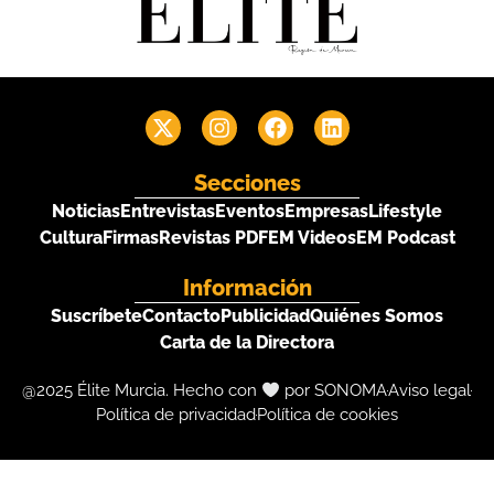
Secciones
Noticias
Entrevistas
Eventos
Empresas
Lifestyle
Cultura
Firmas
Revistas PDF
EM Videos
EM Podcast
Información
Suscríbete
Contacto
Publicidad
Quiénes Somos
Carta de la Directora
@2025 Élite Murcia. Hecho con
por SONOMA
Aviso legal
Política de privacidad
Política de cookies