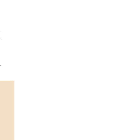
;
.
,