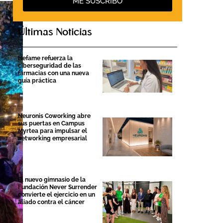
ME SUSCRIBO
Últimas Noticias
Hefame refuerza la
ciberseguridad de las
farmacias con una nueva
guía práctica
Neuronis Coworking abre
sus puertas en Campus
Myrtea para impulsar el
networking empresarial
El nuevo gimnasio de la
Fundación Never Surrender
convierte el ejercicio en un
aliado contra el cáncer