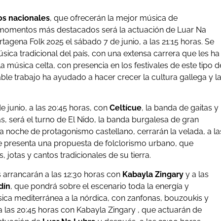
os nacionales
, que ofrecerán la mejor música de
 momentos más destacados será la actuación de Luar Na
tagena Folk 2025 el sábado 7 de junio, a las 21:15 horas. Se
ica tradicional del país, con una extensa carrera que les ha
 música celta, con presencia en los festivales de este tipo d
ble trabajo ha ayudado a hacer crecer la cultura gallega y l
 junio, a las 20:45 horas, con
Celtícue
, la banda de gaitas y
s, será el turno de El Nido, la banda burgalesa de gran
 noche de protagonismo castellano, cerrarán la velada, a la
ue presenta una propuesta de folclorismo urbano, que
jotas y cantos tradicionales de su tierra.
 arrancarán a las 12:30 horas con
Kabayla Zingary
y a las
dín
, que pondrá sobre el escenario toda la energía y
ica mediterránea a la nórdica, con zanfonas, bouzoukis y
 a las 20:45 horas con Kabayla Zingary , que actuarán de