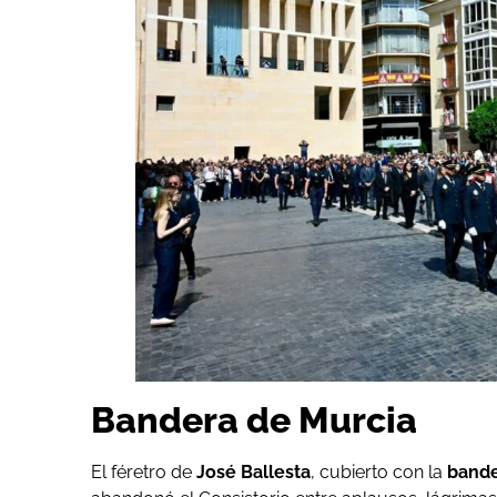
Bandera de Murcia
El féretro de
José Ballesta
, cubierto con la
bande