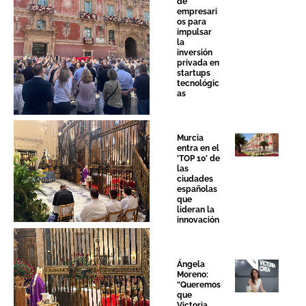
de
empresari
os para
Sin leyenda
impulsar
la
inversión
privada en
startups
tecnológic
as
Murcia
entra en el
‘TOP 10’ de
las
Sin leyenda
ciudades
españolas
que
lideran la
innovación
Ángela
Moreno:
Sin leyenda
“Queremos
que
Victoria