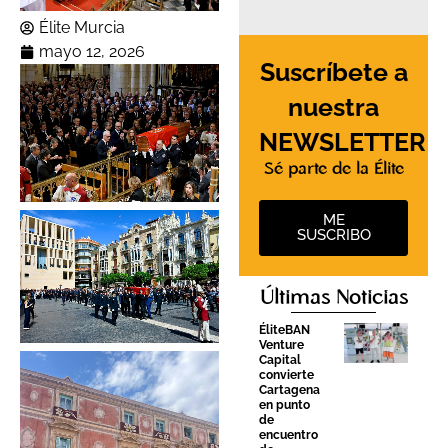
Élite Murcia
mayo 12, 2026
Suscríbete a
nuestra
Sin leyenda
NEWSLETTER
Sé parte de la Élite
ME
SUSCRIBO
Sin leyenda
Últimas Noticias
ÉliteBAN
Venture
Capital
convierte
Cartagena
en punto
de
encuentro