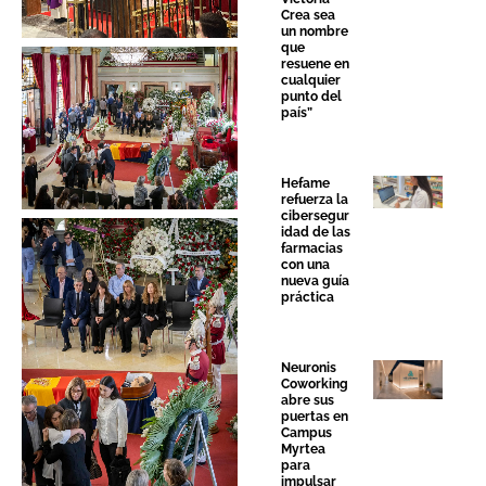
Crea sea
un nombre
que
resuene en
cualquier
punto del
país”
Sin leyenda
Hefame
refuerza la
cibersegur
idad de las
farmacias
con una
nueva guía
práctica
Sin leyenda
Neuronis
Coworking
abre sus
puertas en
Campus
Myrtea
para
impulsar