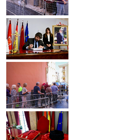
El presidente de la
Comunidad, Fernando
López Miras, firmando
en le libro de
condolencias.
Fotografía:
Ayuntamiento Murcia.
Sin leyenda
Sin leyenda