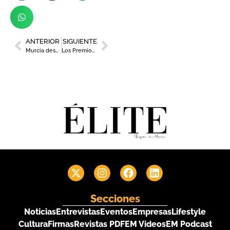
ANTERIOR
SIGUIENTE
Murcia despide a José Ballesta en un funeral multitudinario marcado por la emoción y el cariño de toda una ciudad
Los Premios Originales Región de Murcia desvelan los ocho galardonados de su primera edición
Secciones
Noticias
Entrevistas
Eventos
Empresas
Lifestyle
Cultura
Firmas
Revistas PDF
EM Videos
EM Podcast