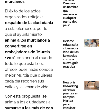
murcianos
.
Crea sea
un nombre
El éxito de los actos
que
resuene en
organizados refleja el
cualquier
punto del
respaldo de la ciudadanía
país”
a esta efeméride, por lo
que el ayuntamiento
anima a los murcianos a
Hefame
refuerza la
convertirse en
cibersegur
embajadores de ‘Murcia
idad de las
farmacias
1200′
, contando al mundo
con una
todo lo que esta tierra
nueva guía
práctica
ofrece, pues nadie conoce
mejor Murcia que quienes
cada día recorren sus
Neuronis
Coworking
calles y la llenan de vida.
abre sus
puertas en
Con esta propuesta, se
Campus
Myrtea
anima a los ciudadanos a
para
sumarse a las más de 200
impulsar