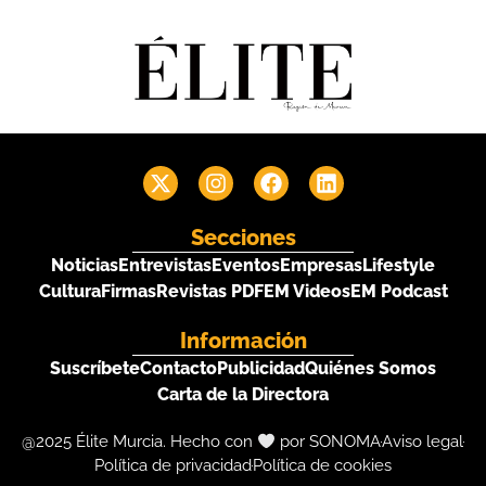
Secciones
Noticias
Entrevistas
Eventos
Empresas
Lifestyle
Cultura
Firmas
Revistas PDF
EM Videos
EM Podcast
Información
Suscríbete
Contacto
Publicidad
Quiénes Somos
Carta de la Directora
@2025 Élite Murcia. Hecho con
por SONOMA
Aviso legal
Política de privacidad
Política de cookies