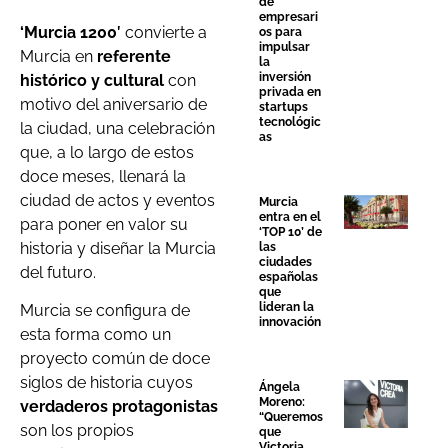
de
empresari
‘Murcia 1200′
convierte a
os para
impulsar
Murcia en
referente
la
inversión
histórico y cultural
con
privada en
motivo del aniversario de
startups
tecnológic
la ciudad, una celebración
as
que, a lo largo de estos
doce meses, llenará la
ciudad de actos y eventos
Murcia
entra en el
para poner en valor su
‘TOP 10’ de
historia y diseñar la Murcia
las
ciudades
del futuro.
españolas
que
lideran la
Murcia se configura de
innovación
esta forma como un
proyecto común de doce
siglos de historia cuyos
Ángela
Moreno:
verdaderos protagonistas
“Queremos
son los propios
que
Victoria