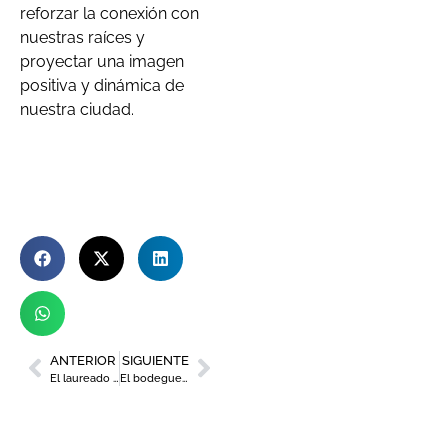
reforzar la conexión con
nuestras raíces y
proyectar una imagen
positiva y dinámica de
nuestra ciudad.
ANTERIOR
SIGUIENTE
El laureado violinista Sergei Dogadin se une a la Orquesta Sinfónica de la Región este sábado
El bodeguero de Jumilla con 100 puntos Parker que nunca pide su propio vino