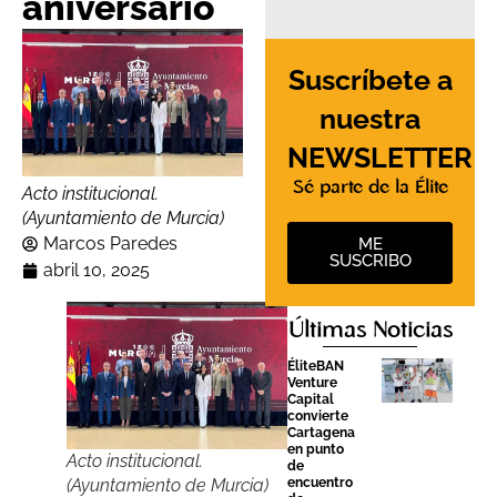
aniversario
Suscríbete a
nuestra
NEWSLETTER
Sé parte de la Élite
Acto institucional.
(Ayuntamiento de Murcia)
Marcos Paredes
ME
SUSCRIBO
abril 10, 2025
Últimas Noticias
ÉliteBAN
Venture
Capital
convierte
Cartagena
en punto
Acto institucional.
de
(Ayuntamiento de Murcia)
encuentro