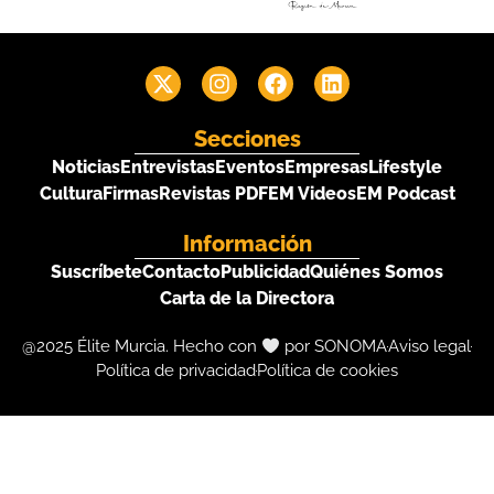
Secciones
Noticias
Entrevistas
Eventos
Empresas
Lifestyle
Cultura
Firmas
Revistas PDF
EM Videos
EM Podcast
Información
Suscríbete
Contacto
Publicidad
Quiénes Somos
Carta de la Directora
@2025 Élite Murcia. Hecho con
por SONOMA
Aviso legal
Política de privacidad
Política de cookies