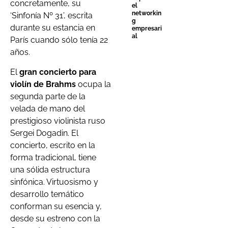
concretamente, su
el
networkin
‘Sinfonía Nº 31’, escrita
g
durante su estancia en
empresari
al
París cuando sólo tenía 22
años.
El
gran concierto para
violín de Brahms
ocupa la
segunda parte de la
velada de mano del
prestigioso violinista ruso
Sergei Dogadin. El
concierto, escrito en la
forma tradicional, tiene
una sólida estructura
sinfónica. Virtuosismo y
desarrollo temático
conforman su esencia y,
desde su estreno con la