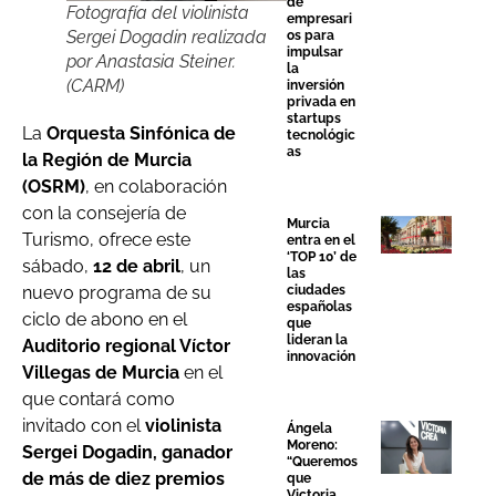
de
Fotografía del violinista
empresari
Sergei Dogadin realizada
os para
impulsar
por Anastasia Steiner.
la
(CARM)
inversión
privada en
startups
La
Orquesta Sinfónica de
tecnológic
as
la Región de Murcia
(OSRM)
, en colaboración
con la consejería de
Murcia
Turismo, ofrece este
entra en el
‘TOP 10’ de
sábado,
12 de abril
, un
las
nuevo programa de su
ciudades
españolas
ciclo de abono en el
que
lideran la
Auditorio regional Víctor
innovación
Villegas de Murcia
en el
que contará como
invitado con el
violinista
Ángela
Moreno:
Sergei Dogadin, ganador
“Queremos
de más de diez premios
que
Victoria