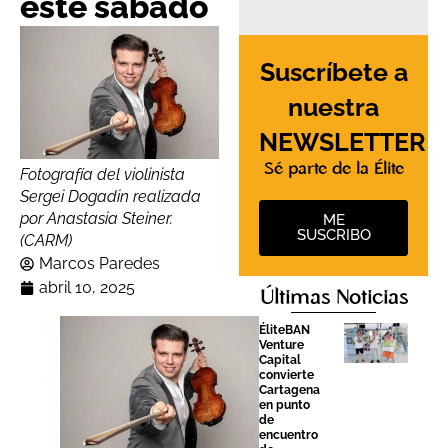
este sábado
Suscríbete a
nuestra
NEWSLETTER
Sé parte de la Élite
Fotografía del violinista
Sergei Dogadin realizada
por Anastasia Steiner.
ME
SUSCRIBO
(CARM)
Marcos Paredes
abril 10, 2025
Últimas Noticias
ÉliteBAN
Venture
Capital
convierte
Cartagena
en punto
de
encuentro