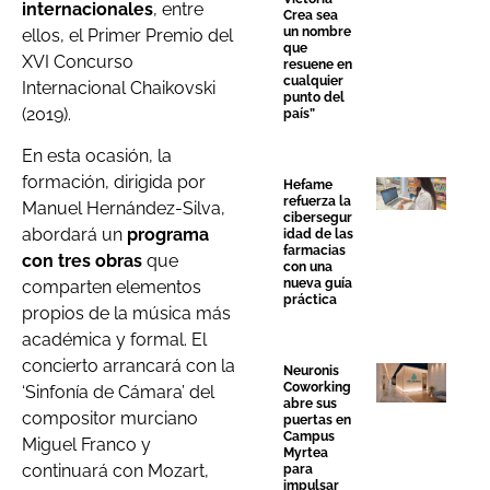
internacionales
, entre
Crea sea
un nombre
ellos, el Primer Premio del
que
XVI Concurso
resuene en
cualquier
Internacional Chaikovski
punto del
(2019).
país”
En esta ocasión, la
formación, dirigida por
Hefame
refuerza la
Manuel Hernández-Silva,
cibersegur
abordará un
programa
idad de las
farmacias
con tres obras
que
con una
nueva guía
comparten elementos
práctica
propios de la música más
académica y formal. El
concierto arrancará con la
Neuronis
Coworking
‘Sinfonía de Cámara’ del
abre sus
compositor murciano
puertas en
Campus
Miguel Franco y
Myrtea
continuará con Mozart,
para
impulsar