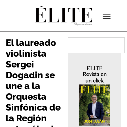
El laureado
violinista
Sergei
Dogadin se
Revista en
un click
une a la
Orquesta
Sinfónica de
la Región