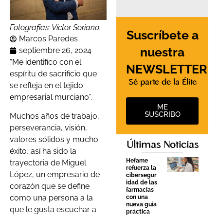
Fotografías: Víctor Soriano.
Suscríbete a
Marcos Paredes
nuestra
septiembre 26, 2024
“Me identifico con el
NEWSLETTER
espíritu de sacrificio que
Sé parte de la Élite
se refleja en el tejido
empresarial murciano”.
ME
SUSCRIBO
Muchos años de trabajo,
perseverancia, visión,
valores sólidos y mucho
Últimas Noticias
éxito, así ha sido la
Hefame
trayectoria de Miguel
refuerza la
López, un empresario de
cibersegur
idad de las
corazón que se define
farmacias
como una persona a la
con una
nueva guía
que le gusta escuchar a
práctica