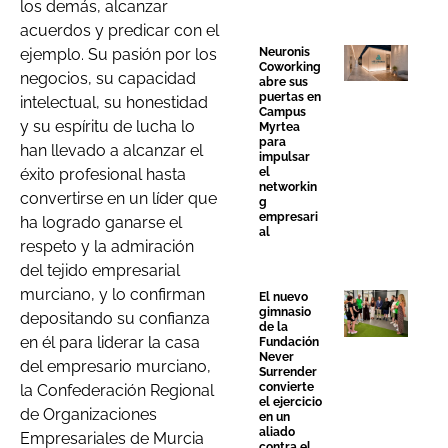
los demás, alcanzar
acuerdos y predicar con el
ejemplo. Su pasión por los
Neuronis
Coworking
negocios, su capacidad
abre sus
puertas en
intelectual, su honestidad
Campus
y su espíritu de lucha lo
Myrtea
para
han llevado a alcanzar el
impulsar
éxito profesional hasta
el
networkin
convertirse en un líder que
g
empresari
ha logrado ganarse el
al
respeto y la admiración
del tejido empresarial
murciano, y lo confirman
El nuevo
gimnasio
depositando su confianza
de la
en él para liderar la casa
Fundación
Never
del empresario murciano,
Surrender
convierte
la Confederación Regional
el ejercicio
de Organizaciones
en un
aliado
Empresariales de Murcia
contra el