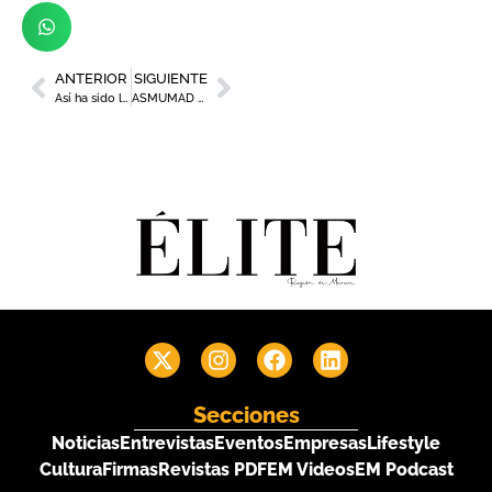
ANTERIOR
SIGUIENTE
Así ha sido la IV edición del Foro Avanza
ASMUMAD reúne a la élite empresarial murciana de Madrid en su cuarto aniversario
Secciones
Noticias
Entrevistas
Eventos
Empresas
Lifestyle
Cultura
Firmas
Revistas PDF
EM Videos
EM Podcast