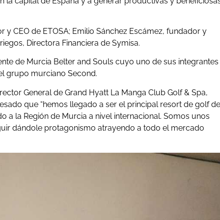
 la capital de España y a generar productivas y beneficiosa
or y CEO de ETOSA; Emilio Sánchez Escámez, fundador y
egos, Directora Financiera de Symisa.
nte de Murcia Belter and Souls cuyo uno de sus integrantes
 del grupo murciano Second.
irector General de Grand Hyatt La Manga Club Golf & Spa,
sado que “hemos llegado a ser el principal resort de golf d
o a la Región de Murcia a nivel internacional. Somos unos
guir dándole protagonismo atrayendo a todo el mercado