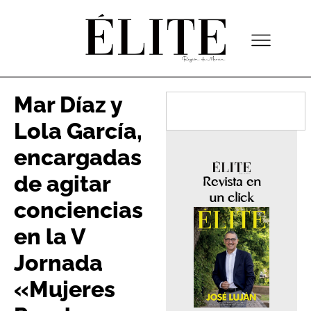
Mar Díaz y
Lola García,
encargadas
de agitar
Revista en
un click
conciencias
en la V
Jornada
«Mujeres