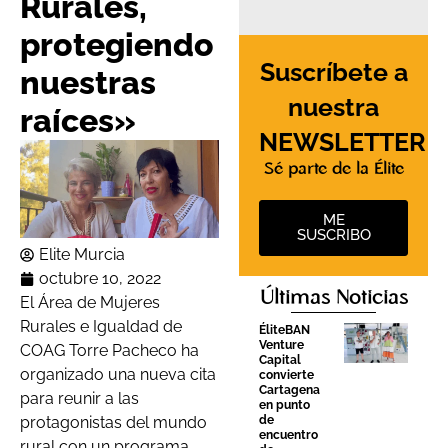
Rurales,
protegiendo
Suscríbete a
nuestras
nuestra
raíces»
NEWSLETTER
Sé parte de la Élite
ME
SUSCRIBO
Elite Murcia
octubre 10, 2022
Últimas Noticias
El Área de Mujeres
Rurales e Igualdad de
ÉliteBAN
Venture
COAG Torre Pacheco ha
Capital
organizado una nueva cita
convierte
Cartagena
para reunir a las
en punto
de
protagonistas del mundo
encuentro
rural con un programa