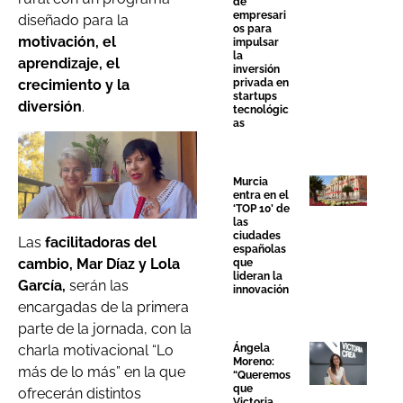
de
empresari
diseñado para la
os para
motivación, el
impulsar
la
aprendizaje, el
inversión
privada en
crecimiento y la
startups
diversión
.
tecnológic
as
Murcia
entra en el
‘TOP 10’ de
las
ciudades
Las
facilitadoras del
españolas
cambio, Mar Díaz y Lola
que
lideran la
García,
serán las
innovación
encargadas de la primera
parte de la jornada, con la
charla motivacional “Lo
Ángela
Moreno:
más de lo más” en la que
“Queremos
que
ofrecerán distintos
Victoria