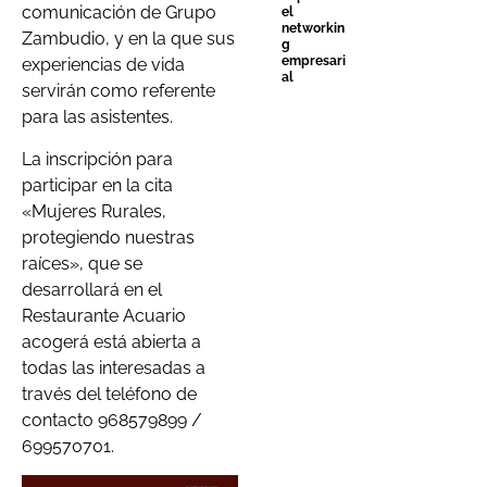
comunicación de Grupo
el
networkin
Zambudio, y en la que sus
g
empresari
experiencias de vida
al
servirán como referente
para las asistentes.
La inscripción para
participar en la cita
«Mujeres Rurales,
protegiendo nuestras
raíces», que se
desarrollará en el
Restaurante Acuario
acogerá está abierta a
todas las interesadas a
través del teléfono de
contacto 968579899 /
699570701.