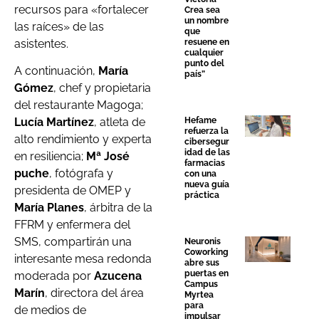
recursos para «fortalecer
Crea sea
un nombre
las raíces» de las
que
asistentes.
resuene en
cualquier
punto del
A continuación,
María
país”
Gómez
, chef y propietaria
del restaurante Magoga;
Hefame
Lucía Martínez
, atleta de
refuerza la
alto rendimiento y experta
cibersegur
idad de las
en resiliencia;
Mª José
farmacias
puche
, fotógrafa y
con una
nueva guía
presidenta de OMEP y
práctica
María Planes
, árbitra de la
FFRM y enfermera del
SMS, compartirán una
Neuronis
Coworking
interesante mesa redonda
abre sus
puertas en
moderada por
Azucena
Campus
Marín
, directora del área
Myrtea
para
de medios de
impulsar