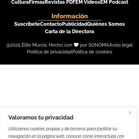
Cultura
Firmas
Revistas PDF
EM Videos
EM Podcast
Información
Suscríbete
Contacto
Publicidad
Quiénes Somos
Carta de la Directora
@2025 Élite Murcia. Hecho con
por SONOMA
Aviso legal
Política de privacidad
Política de cookies
Valoramos tu privacidad
Utilizamos cookies propias y de terceros para facilitar su
navegación en la página web, conocer cómo interactúas con