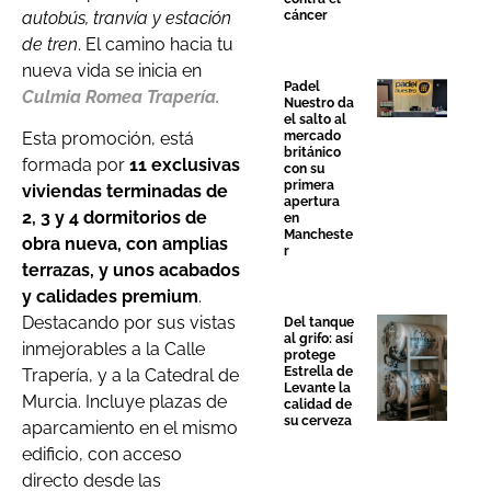
autobús, tranvía y estación
cáncer
de tren
. El camino hacia tu
nueva vida se inicia en
Padel
Culmia Romea Trapería.
Nuestro da
el salto al
Esta promoción, está
mercado
británico
formada por
11 exclusivas
con su
primera
viviendas terminadas de
apertura
2, 3 y 4 dormitorios de
en
Mancheste
obra nueva, con amplias
r
terrazas, y unos acabados
y calidades premium
.
Destacando por sus vistas
Del tanque
al grifo: así
inmejorables a la Calle
protege
Estrella de
Trapería, y a la Catedral de
Levante la
Murcia. Incluye plazas de
calidad de
su cerveza
aparcamiento en el mismo
edificio, con acceso
directo desde las