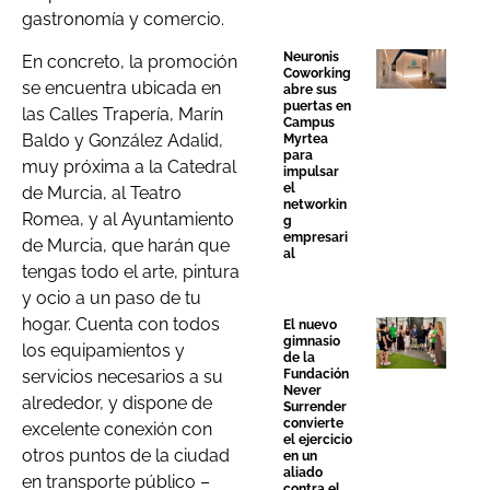
gastronomía y comercio.
Neuronis
En concreto, la promoción
Coworking
se encuentra ubicada en
abre sus
puertas en
las Calles Trapería, Marín
Campus
Baldo y González Adalid,
Myrtea
para
muy próxima a la Catedral
impulsar
el
de Murcia, al Teatro
networkin
Romea, y al Ayuntamiento
g
empresari
de Murcia, que harán que
al
tengas todo el arte, pintura
y ocio a un paso de tu
hogar. Cuenta con todos
El nuevo
gimnasio
los equipamientos y
de la
servicios necesarios a su
Fundación
Never
alrededor, y dispone de
Surrender
convierte
excelente conexión con
el ejercicio
otros puntos de la ciudad
en un
aliado
en transporte público –
contra el