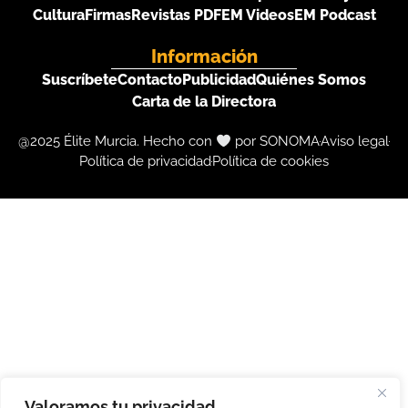
Cultura
Firmas
Revistas PDF
EM Videos
EM Podcast
Información
Suscríbete
Contacto
Publicidad
Quiénes Somos
Carta de la Directora
@2025 Élite Murcia. Hecho con
por SONOMA
Aviso legal
Política de privacidad
Política de cookies
Valoramos tu privacidad