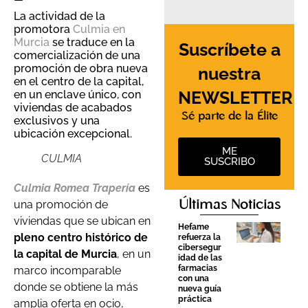
La actividad de la
promotora
Culmia en
Murcia
se traduce en la
Suscríbete a
comercialización de una
promoción de obra nueva
nuestra
en el centro de la capital,
NEWSLETTER
en un enclave único, con
viviendas de acabados
Sé parte de la Élite
exclusivos y una
ubicación excepcional.
ME
CULMIA
SUSCRIBO
Culmia Romea Trapería
es
Últimas Noticias
una promoción de
viviendas que se ubican en
Hefame
pleno centro histórico de
refuerza la
cibersegur
la capital de Murcia
, en un
idad de las
farmacias
marco incomparable
con una
donde se obtiene la más
nueva guía
práctica
amplia oferta en ocio,