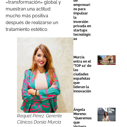
de
«transformación» global y
empresari
muestran una actitud
os para
impulsar
mucho más positiva
la
inversión
después de realizarse un
privada en
tratamiento estético.
startups
tecnológic
as
Murcia
entra en el
‘TOP 10’ de
las
ciudades
españolas
que
lideran la
innovación
Ángela
Moreno:
Raquel Pérez. Gerente
“Queremos
Clínicas Dorsia Murcia
que
Victoria