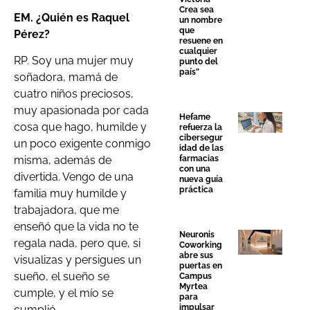
Crea sea
EM. ¿Quién es Raquel
un nombre
que
Pérez?
resuene en
cualquier
RP. Soy una mujer muy
punto del
país”
soñadora, mamá de
cuatro niños preciosos,
muy apasionada por cada
Hefame
cosa que hago, humilde y
refuerza la
cibersegur
un poco exigente conmigo
idad de las
farmacias
misma, además de
con una
divertida. Vengo de una
nueva guía
práctica
familia muy humilde y
trabajadora, que me
enseñó que la vida no te
Neuronis
regala nada, pero que, si
Coworking
abre sus
visualizas y persigues un
puertas en
sueño, el sueño se
Campus
Myrtea
cumple, y el mío se
para
impulsar
cumplió.