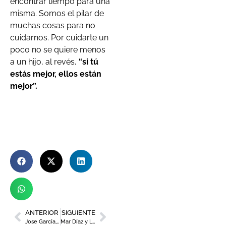
encontrar tiempo para una
misma. Somos el pilar de
muchas cosas para no
cuidarnos. Por cuidarte un
poco no se quiere menos
a un hijo, al revés,
“si tú
estás mejor, ellos están
mejor”.
ANTERIOR
SIGUIENTE
Jose García, bartender profesional
Mar Díaz y Lola García, encargadas de agitar conciencias en la V Jornada «Mujeres Rurales, protegiendo nuestras raíces»