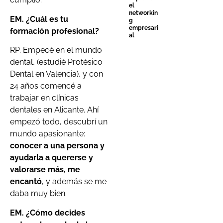
el
networkin
EM. ¿Cuál es tu
g
empresari
formación profesional?
al
RP. Empecé en el mundo
dental, (estudié Protésico
Dental en Valencia), y con
24 años comencé a
trabajar en clínicas
dentales en Alicante. Ahí
empezó todo, descubrí un
mundo apasionante:
conocer a una persona y
ayudarla a quererse y
valorarse más, me
encantó
, y además se me
daba muy bien.
EM. ¿Cómo decides