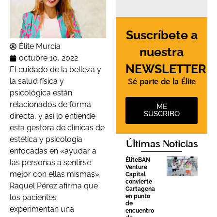
Suscríbete a
Élite Murcia
nuestra
octubre 10, 2022
NEWSLETTER
El cuidado de la belleza y
la salud física y
Sé parte de la Élite
psicológica están
relacionados de forma
ME
SUSCRIBO
directa, y así lo entiende
esta gestora de clínicas de
estética y psicología
Últimas Noticias
enfocadas en «ayudar a
ÉliteBAN
las personas a sentirse
Venture
mejor con ellas mismas».
Capital
convierte
Raquel Pérez afirma que
Cartagena
en punto
los pacientes
de
experimentan una
encuentro