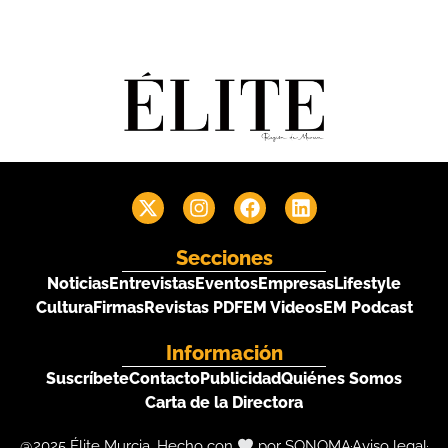
Secciones
Noticias
Entrevistas
Eventos
Empresas
Lifestyle
Cultura
Firmas
Revistas PDF
EM Videos
EM Podcast
Información
Suscríbete
Contacto
Publicidad
Quiénes Somos
Carta de la Directora
@2025 Élite Murcia. Hecho con
por SONOMA
Aviso legal