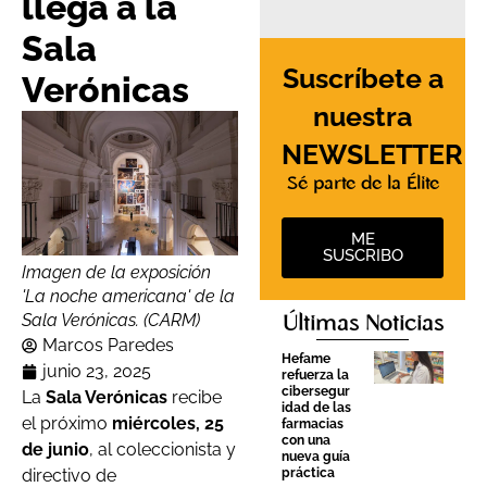
llega a la
Sala
Suscríbete a
Verónicas
nuestra
NEWSLETTER
Sé parte de la Élite
ME
SUSCRIBO
Imagen de la exposición
'La noche americana' de la
Sala Verónicas. (CARM)
Últimas Noticias
Marcos Paredes
Hefame
junio 23, 2025
refuerza la
cibersegur
La
Sala Verónicas
recibe
idad de las
el próximo
miércoles, 25
farmacias
con una
de junio
, al coleccionista y
nueva guía
práctica
directivo de