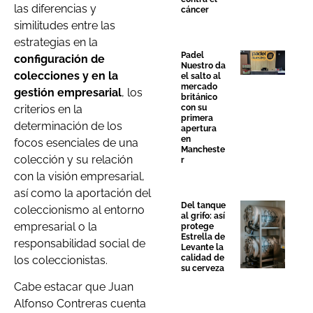
las diferencias y
cáncer
similitudes entre las
estrategias en la
Padel
configuración de
Nuestro da
colecciones y en la
el salto al
mercado
gestión empresarial
, los
británico
criterios en la
con su
primera
determinación de los
apertura
en
focos esenciales de una
Mancheste
colección y su relación
r
con la visión empresarial,
así como la aportación del
Del tanque
coleccionismo al entorno
al grifo: así
empresarial o la
protege
Estrella de
responsabilidad social de
Levante la
calidad de
los coleccionistas.
su cerveza
Cabe estacar que Juan
Alfonso Contreras cuenta