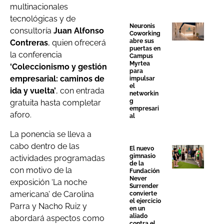
multinacionales
tecnológicas y de
Neuronis
consultoría
Juan Alfonso
Coworking
abre sus
Contreras
, quien ofrecerá
puertas en
la conferencia
Campus
Myrtea
‘Coleccionismo y gestión
para
empresarial: caminos de
impulsar
el
ida y vuelta’
, con entrada
networkin
g
gratuita hasta completar
empresari
aforo.
al
La ponencia se lleva a
cabo dentro de las
El nuevo
gimnasio
actividades programadas
de la
con motivo de la
Fundación
Never
exposición ‘La noche
Surrender
americana’ de Carolina
convierte
el ejercicio
Parra y Nacho Ruiz y
en un
aliado
abordará aspectos como
contra el