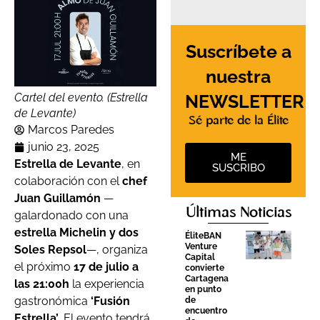
Suscríbete a
nuestra
NEWSLETTER
Cartel del evento. (Estrella
de Levante)
Sé parte de la Élite
Marcos Paredes
junio 23, 2025
ME
Estrella de Levante
, en
SUSCRIBO
colaboración con el
chef
Juan Guillamón
—
Últimas Noticias
galardonado con una
estrella Michelin y dos
ÉliteBAN
Venture
Soles Repsol
—, organiza
Capital
el próximo
17 de julio a
convierte
Cartagena
las 21:00h
la experiencia
en punto
gastronómica
‘Fusión
de
encuentro
Estrella’
. El evento tendrá