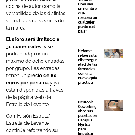
Crea sea
cocina de autor como la
un nombre
versatilidad de las distintas
que
resuene en
variedades cerveceras de
cualquier
punto del
la marca.
país”
El aforo será limitado a
30 comensales
, y se
Hefame
podrán adquirir un
refuerza la
cibersegur
máximo de ocho entradas
idad de las
por grupo. Las entradas
farmacias
con una
tienen un
precio de 80
nueva guía
euros por persona
y ya
práctica
están disponibles a través
de la página web de
Neuronis
Estrella de Levante.
Coworking
abre sus
Con ‘Fusión Estrella’,
puertas en
Campus
Estrella de Levante
Myrtea
para
continúa reforzando su
impulsar