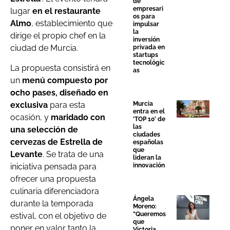
de
empresari
lugar
en el restaurante
os para
Almo
, establecimiento que
impulsar
la
dirige el propio chef en la
inversión
ciudad de Murcia.
privada en
startups
tecnológic
La propuesta consistirá en
as
un
menú compuesto por
ocho pases, diseñado en
exclusiva
para esta
Murcia
entra en el
ocasión, y
maridado con
‘TOP 10’ de
las
una selección de
ciudades
cervezas de Estrella de
españolas
que
Levante
. Se trata de una
lideran la
iniciativa pensada para
innovación
ofrecer una propuesta
culinaria diferenciadora
Ángela
durante la temporada
Moreno:
“Queremos
estival, con el objetivo de
que
poner en valor tanto la
Victoria