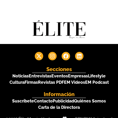
Secciones
Noticias
Entrevistas
Eventos
Empresas
Lifestyle
Cultura
Firmas
Revistas PDF
EM Videos
EM Podcast
Información
Suscríbete
Contacto
Publicidad
Quiénes Somos
Carta de la Directora