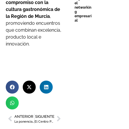
compromiso con la
el
networkin
cultura gastronómica de
g
la Región de Murcia
,
empresari
al
promoviendo encuentros
que combinan excelencia,
producto local e
innovación.
ANTERIOR
SIGUIENTE
La ponencia sobre coleccionismo y gestión empresarial de Juan Alfonso Contreras llega a la Sala Verónicas
El Centro Párraga acoge la exposición ‘Mano de brillo coral’ del artista yeclano Víctor Ortuño