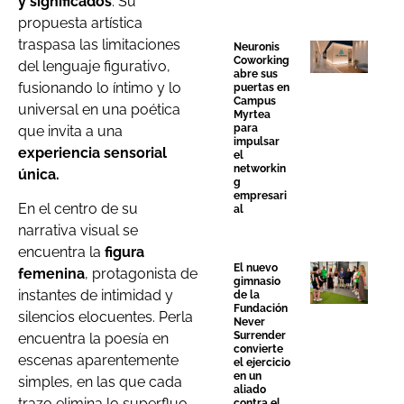
y significados
. Su
propuesta artística
traspasa las limitaciones
Neuronis
Coworking
del lenguaje figurativo,
abre sus
fusionando lo íntimo y lo
puertas en
Campus
universal en una poética
Myrtea
para
que invita a una
impulsar
experiencia sensorial
el
networkin
única.
g
empresari
En el centro de su
al
narrativa visual se
encuentra la
figura
El nuevo
femenina
, protagonista de
gimnasio
instantes de intimidad y
de la
Fundación
silencios elocuentes. Perla
Never
Surrender
encuentra la poesía en
convierte
escenas aparentemente
el ejercicio
en un
simples, en las que cada
aliado
trazo elimina lo superfluo
contra el