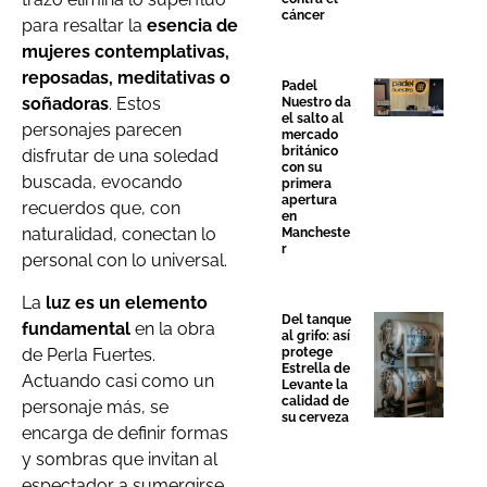
cáncer
para resaltar la
esencia de
mujeres contemplativas,
reposadas, meditativas o
Padel
soñadoras
. Estos
Nuestro da
el salto al
personajes parecen
mercado
británico
disfrutar de una soledad
con su
buscada, evocando
primera
apertura
recuerdos que, con
en
naturalidad, conectan lo
Mancheste
r
personal con lo universal.
La
luz es un elemento
Del tanque
fundamental
en la obra
al grifo: así
de Perla Fuertes.
protege
Estrella de
Actuando casi como un
Levante la
calidad de
personaje más, se
su cerveza
encarga de definir formas
y sombras que invitan al
espectador a sumergirse