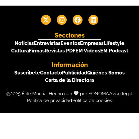
Secciones
Noticias
Entrevistas
Eventos
Empresas
Lifestyle
Cultura
Firmas
Revistas PDF
EM Videos
EM Podcast
Información
Suscríbete
Contacto
Publicidad
Quiénes Somos
Carta de la Directora
@2025 Élite Murcia. Hecho con
por SONOMA
Aviso legal
Política de privacidad
Política de cookies