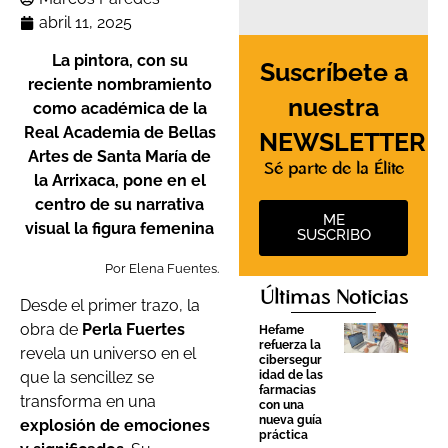
abril 11, 2025
La pintora, con su
Suscríbete a
reciente nombramiento
nuestra
como académica de la
Real Academia de Bellas
NEWSLETTER
Artes de Santa María de
Sé parte de la Élite
la Arrixaca, pone en el
centro de su narrativa
ME
visual la figura femenina
SUSCRIBO
Por Elena Fuentes.
Últimas Noticias
Desde el primer trazo, la
obra de
Perla Fuertes
Hefame
refuerza la
revela un universo en el
cibersegur
que la sencillez se
idad de las
farmacias
transforma en una
con una
nueva guía
explosión de emociones
práctica