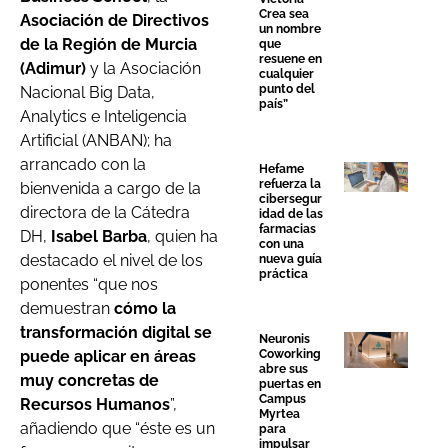
Crea sea
Asociación de Directivos
un nombre
de la Región de Murcia
que
resuene en
(Adimur)
y la Asociación
cualquier
punto del
Nacional Big Data,
país”
Analytics e Inteligencia
Artificial (ANBAN); ha
arrancado con la
Hefame
refuerza la
bienvenida a cargo de la
cibersegur
directora de la Cátedra
idad de las
farmacias
DH,
Isabel Barba
, quien ha
con una
destacado el nivel de los
nueva guía
práctica
ponentes “que nos
demuestran
cómo la
transformación digital se
Neuronis
Coworking
puede aplicar en áreas
abre sus
muy concretas de
puertas en
Campus
Recursos Humanos
”,
Myrtea
añadiendo que “éste es un
para
impulsar