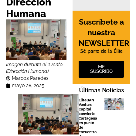
Dirección
Humana
Suscríbete a
nuestra
NEWSLETTER
Sé parte de la Élite
Imagen durante el evento.
ME
(Dirección Humana)
SUSCRIBO
Marcos Paredes
mayo 28, 2025
Últimas Noticias
ÉliteBAN
Venture
Capital
convierte
Cartagena
en punto
de
encuentro