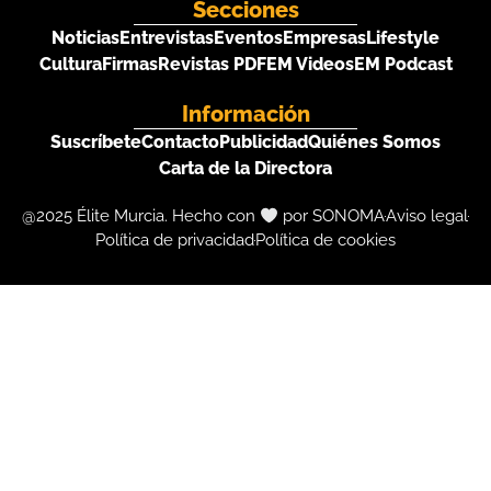
Secciones
Noticias
Entrevistas
Eventos
Empresas
Lifestyle
Cultura
Firmas
Revistas PDF
EM Videos
EM Podcast
Información
Suscríbete
Contacto
Publicidad
Quiénes Somos
Carta de la Directora
@2025 Élite Murcia. Hecho con
por SONOMA
Aviso legal
Política de privacidad
Política de cookies