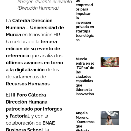
de
Imagen durante el evento.
empresari
(Dirección Humana)
os para
impulsar
la
La
Cátedra Dirección
inversión
Humana – Universidad de
privada en
startups
Murcia
en Innovación HR
tecnológic
as
ha celebrado la
tercera
edición de su evento de
referencia
que analiza los
Murcia
últimos avances en torno
entra en el
‘TOP 10’ de
a la digitalización
de los
las
departamentos de
ciudades
españolas
Recursos Humanos
.
que
lideran la
innovación
El
III Foro Cátedra
Dirección Humana
,
patrocinado por
Inforges
Ángela
y Factorial
, y con la
Moreno:
“Queremos
colaboración de
ENAE
que
Business School
, la
Victoria