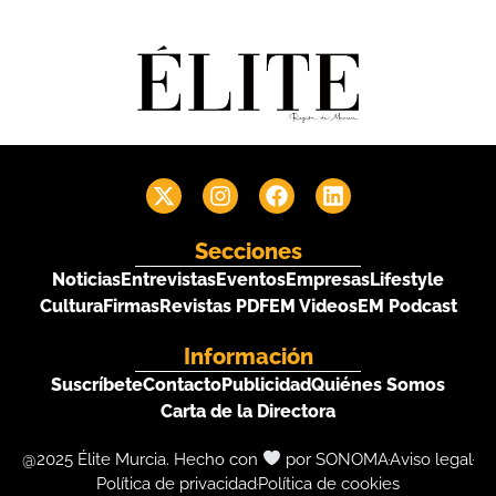
Secciones
Noticias
Entrevistas
Eventos
Empresas
Lifestyle
Cultura
Firmas
Revistas PDF
EM Videos
EM Podcast
Información
Suscríbete
Contacto
Publicidad
Quiénes Somos
Carta de la Directora
@2025 Élite Murcia. Hecho con
por SONOMA
Aviso legal
Política de privacidad
Política de cookies