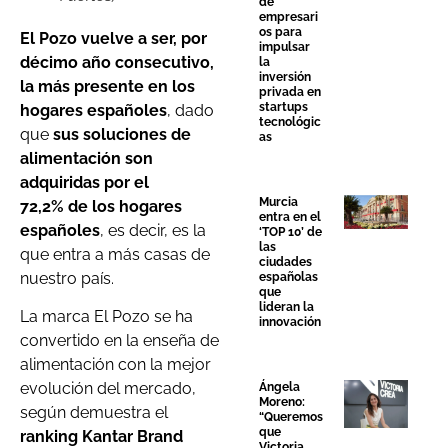
de
empresari
os para
El Pozo
vuelve a ser, por
impulsar
décimo año consecutivo,
la
inversión
la más presente en los
privada en
startups
hogares españoles
, dado
tecnológic
que
sus soluciones de
as
alimentación son
adquiridas por el
Murcia
72,2% de los hogares
entra en el
españoles
, es decir, es la
‘TOP 10’ de
las
que entra a más casas de
ciudades
nuestro país.
españolas
que
lideran la
La marca El Pozo se ha
innovación
convertido en la enseña de
alimentación con la mejor
evolución del mercado,
Ángela
Moreno:
según demuestra el
“Queremos
que
ranking Kantar Brand
Victoria