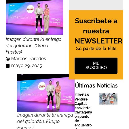
Suscríbete a
nuestra
NEWSLETTER
Imagen durante la entrega
del galardón. (Grupo
Sé parte de la Élite
Fuertes)
Marcos Paredes
ME
mayo 29, 2025
SUSCRIBO
Últimas Noticias
ÉliteBAN
Venture
Capital
convierte
Cartagena
Imagen durante la entrega
en punto
del galardón. (Grupo
de
encuentro
Fuertes)