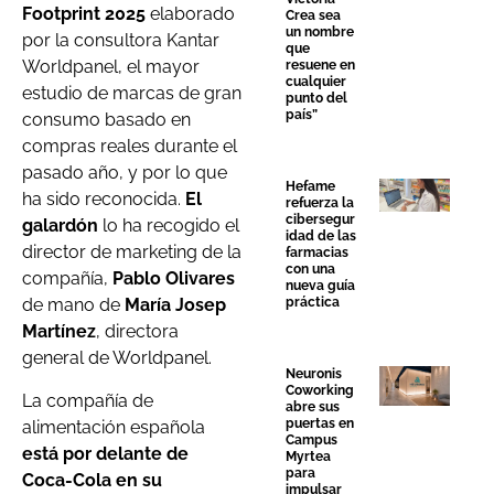
Footprint 2025
elaborado
Crea sea
un nombre
por la consultora Kantar
que
Worldpanel, el mayor
resuene en
cualquier
estudio de marcas de gran
punto del
país”
consumo basado en
compras reales durante el
pasado año, y por lo que
Hefame
ha sido reconocida.
El
refuerza la
cibersegur
galardón
lo ha recogido el
idad de las
director de marketing de la
farmacias
con una
compañía,
Pablo Olivares
nueva guía
práctica
de mano de
María Josep
Martínez
, directora
general de Worldpanel.
Neuronis
Coworking
La compañía de
abre sus
puertas en
alimentación española
Campus
está por delante de
Myrtea
para
Coca-Cola en su
impulsar