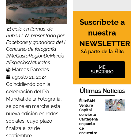
Suscríbete a
'El cielo en llamas' de
nuestra
Rubén L.N. presentado por
NEWSLETTER
Facebook y ganadora del I
Concurso de fotografía
Sé parte de la Élite
#MeGustaRegiónDeMurcia
#EspaciosNaturales.
ME
Marcos Paredes
SUSCRIBO
agosto 21, 2024
Coincidiendo con la
Últimas Noticias
celebración del Día
Mundial de la Fotografía,
ÉliteBAN
Venture
se pone en marcha esta
Capital
nueva edición en redes
convierte
Cartagena
sociales, cuyo plazo
en punto
finaliza el 22 de
de
encuentro
septiembre.