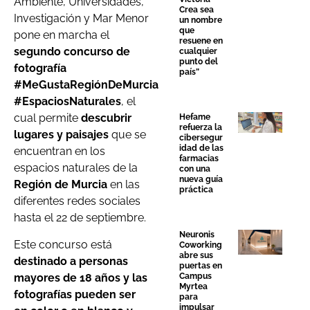
Ambiente, Universidades,
Crea sea
Investigación y Mar Menor
un nombre
que
pone en marcha el
resuene en
segundo concurso de
cualquier
punto del
fotografía
país”
#MeGustaRegiónDeMurcia
#EspaciosNaturales
, el
cual permite
descubrir
Hefame
refuerza la
lugares y paisajes
que se
cibersegur
idad de las
encuentran en los
farmacias
espacios naturales de la
con una
nueva guía
Región de Murcia
en las
práctica
diferentes redes sociales
hasta el 22 de septiembre.
Neuronis
Este concurso está
Coworking
abre sus
destinado a personas
puertas en
mayores de 18 años y las
Campus
Myrtea
fotografías pueden ser
para
impulsar