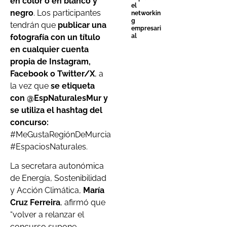
en color o en blanco y
el
negro
. Los participantes
networkin
g
tendrán que
publicar una
empresari
fotografía con un título
al
en cualquier cuenta
propia de Instagram,
Facebook o Twitter/X
, a
la vez que
se etiqueta
con @EspNaturalesMur
y
se utiliza el hashtag del
concurso:
#MeGustaRegiónDeMurcia
#EspaciosNaturales.
La secretara autonómica
de Energía, Sostenibilidad
y Acción Climática,
María
Cruz Ferreira
, afirmó que
“volver a relanzar el
concurso supone