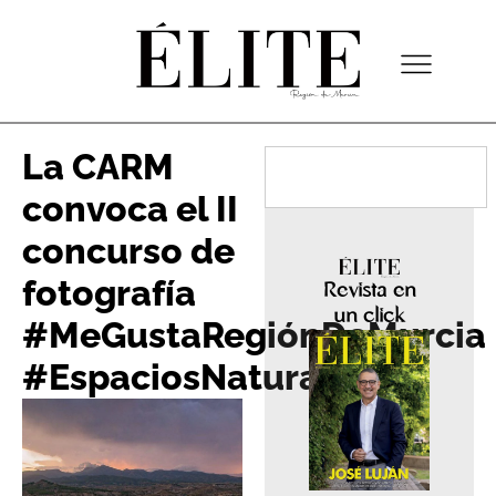
La CARM
convoca el II
concurso de
fotografía
Revista en
un click
#MeGustaRegiónDeMurcia
#EspaciosNaturales