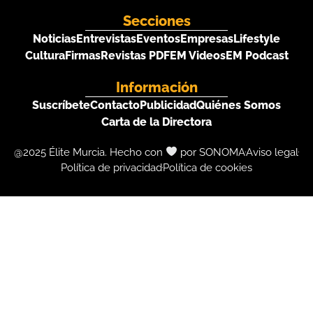
Secciones
Noticias
Entrevistas
Eventos
Empresas
Lifestyle
Cultura
Firmas
Revistas PDF
EM Videos
EM Podcast
Información
Suscríbete
Contacto
Publicidad
Quiénes Somos
Carta de la Directora
@2025 Élite Murcia. Hecho con
por SONOMA
Aviso legal
Política de privacidad
Política de cookies