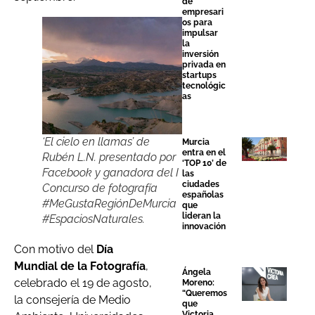
de
empresari
os para
impulsar
la
inversión
privada en
startups
tecnológic
as
‘El cielo en llamas’ de
Murcia
entra en el
Rubén L.N. presentado por
‘TOP 10’ de
Facebook y ganadora del I
las
ciudades
Concurso de fotografía
españolas
#MeGustaRegiónDeMurcia
que
lideran la
#EspaciosNaturales.
innovación
Con motivo del
Día
Mundial de la Fotografía
,
Ángela
celebrado el 19 de agosto,
Moreno:
“Queremos
la consejería de Medio
que
Victoria